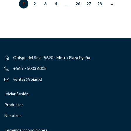
1
2
3
4
…
26
27
28
→
Obispo del Solar 5690 - Metro Plaza Egaña
+56 9 - 5003 6005
ventas@roian.cl
Iniciar Sesión
Productos
Nosotros
Términos y condiciones