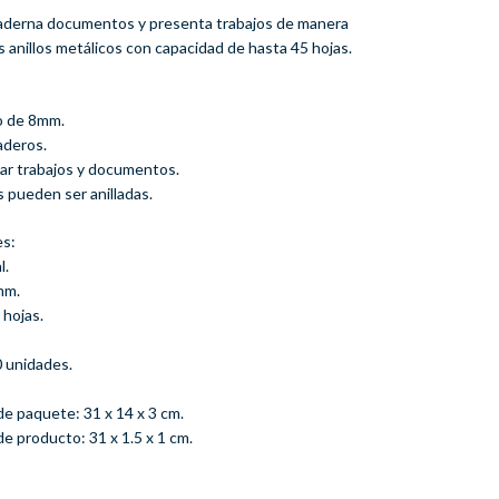
aderna documentos y presenta trabajos de manera
s anillos metálicos con capacidad de hasta 45 hojas.
co de 8mm.
raderos.
illar trabajos y documentos.
s pueden ser anilladas.
es:
l.
mm.
 hojas.
0 unidades.
de paquete: 31 x 14 x 3 cm.
e producto: 31 x 1.5 x 1 cm.