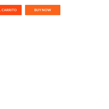
L CARRITO
BUY NOW
Unidades Capacidad 45 Hojas cantidad