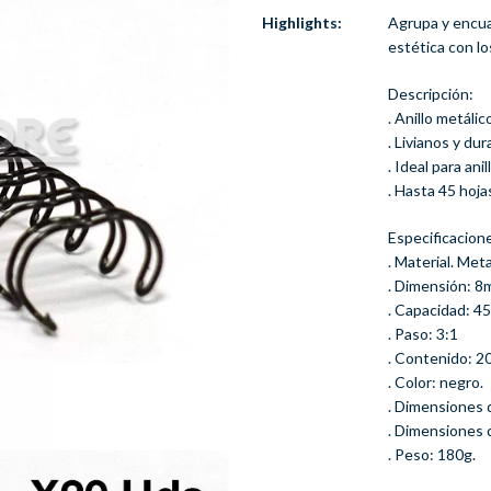
Highlights:
Agrupa y encu
estética con lo
Descripción:
. Anillo metáli
. Livianos y du
. Ideal para an
. Hasta 45 hoja
Especificacion
. Material. Meta
. Dimensión: 8
. Capacidad: 45
. Paso: 3:1
. Contenido: 2
. Color: negro.
. Dimensiones 
. Dimensiones d
. Peso: 180g.