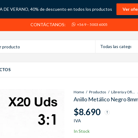
 DE VERANO, 40% de descuento en todos los productos
Ver ofe
CONTÁCTANOS:
+56 9 – 5003 6005
CTOS
Home
Productos
Librería y Oficina
Anillo Metálico Negro 8mm
$
8.690
IVA
In Stock