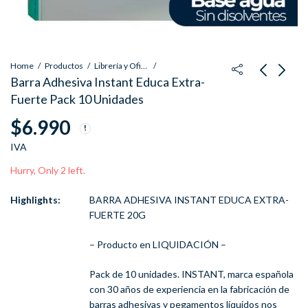
Home
Productos
Librería y Oficina
Barra Adhesiva Instant Educa Extra-
Fuerte Pack 10 Unidades
Barra Adhesiva Instant
Barra Adhesiva Instant
$
6.990
Educa Mural 20g Pack
Brico Extra-Fuerte
10 Unidades
Pack 9 Unidades
$
6.990
$
6.990
IVA
IVA
IVA
Hurry, Only 2 left.
Highlights:
BARRA ADHESIVA INSTANT EDUCA EXTRA-
FUERTE 20G
– Producto en LIQUIDACIÓN –
Pack de 10 unidades. INSTANT, marca española
con 30 años de experiencia en la fabricación de
barras adhesivas y pegamentos líquidos nos