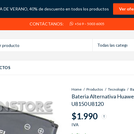
 DE VERANO, 40% de descuento en todos los productos
Ver ofe
CONTÁCTANOS:
+56 9 – 5003 6005
CTOS
Home
Productos
Tecnología
Bateria Alternativa Hua
U8150 U8120
$
1.990
IVA