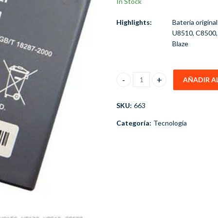
In Stock
Highlights:
Batería origin
U8510, C8500,
Blaze
AÑADIR A
Bateria Alternativa Huawei H
SKU:
663
Categoría:
Tecnología