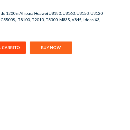
al de 1200 mAh para Huawei U8180, U8160, U8150, U8120,
 C8500S, T8100, T2010, T8300, M835, V845, Ideos X3,
L CARRITO
BUY NOW
B4J1H1200mah U8180 U8160 U8150 U8120 cantidad