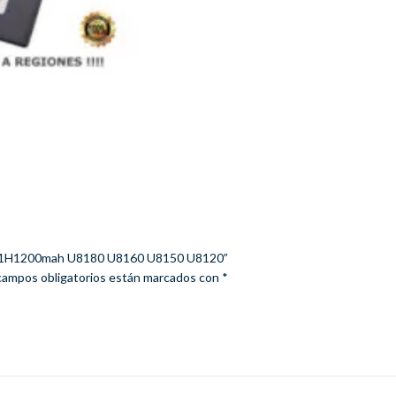
HB4J1H1200mah U8180 U8160 U8150 U8120”
campos obligatorios están marcados con
*