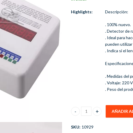
Highlights:
Descripción:
. 100% nuevo.
. Detector de r
. Ideal para ha
pueden utilizar 
. Indica si el 
Especificacion
. Medidas del 
. Voltaje: 220 V
. Peso del prod
AÑADIR A
Detector De Filtro UV Lentes G
SKU:
10929