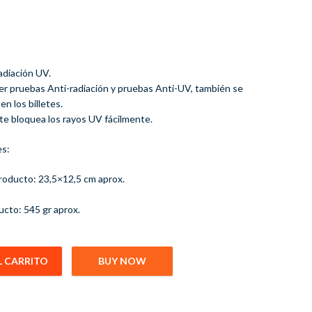
adiación UV.
cer pruebas Anti-radiación y pruebas Anti-UV, también se
en los billetes.
lente bloquea los rayos UV fácilmente.
es:
producto: 23,5×12,5 cm aprox.
ucto: 545 gr aprox.
L CARRITO
BUY NOW
afas Anteojos De Sol cantidad