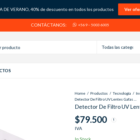
 DE VERANO, 40% de descuento en todos los productos
Ver ofe
CONTÁCTANOS:
+56 9 – 5003 6005
CTOS
Home
Productos
Tecnología
Detector De Filtro UV Lentes Gafas Anteojos De Sol
Detector De Filtro UV Len
$
79.500
IVA
In Stock