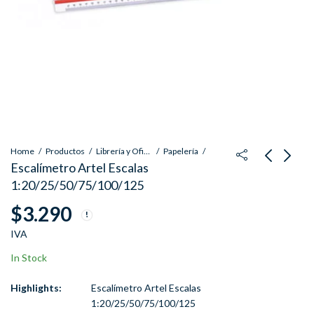
Home
Productos
Librería y Oficina
Papelería
Escalímetro Artel Escalas
1:20/25/50/75/100/125
Set 4 Plumon
Cartulina Amarillo
$
3.290
Marcador Pizarra
Claro 53 x 75cm
Blanca + Borrador
$
4.690
$
290
IVA
IVA
IVA
In Stock
Highlights:
Escalímetro Artel Escalas
1:20/25/50/75/100/125