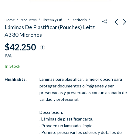
Home
Productos
Librería y Oficina
Escritorio
Láminas De Plastificar (Pouches) Leitz
A3 80 Micrones
Láminas De Plastificar
Láminas de Plastificar
$
42.250
(Pouches) Leitz A3 175
Rexel Ibico Carta 75
Micrones
Micrones
$
70.490
$
15.290
IVA
IVA
IVA
In Stock
Highlights:
Laminas para plastificar, la mejor opción para
proteger documentos o imágenes y ser
preservadas y presentadas con un acabado de
calidad y profesional.
Descripción:
. Láminas de plastificar carta.
. Proveen un laminado limpio.
. Permite preservar los colores y detalles de