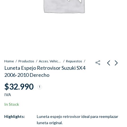
Home
Productos
Acces. Vehículos
Repuestos
Luneta Espejo Retrovisor Suzuki SX4
2006-2010 Derecho
Lunetas Espejos
Luneta Espejo
$
32.990
Retrovisores Volvo
Retrovisor Suzuki SX4
XC60 2009-2017 Set
2006-2010 Izquierdo
$
81.500
$
33.990
IVA
IVA
IVA
Par
In Stock
Highlights:
Luneta espejo retrovisor ideal para reemplazar
luneta original.