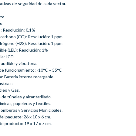
ativas de seguridad de cada sector.
es:
o:
: Resolución: 0,1%
carbono (CO): Resolución: 1 ppm
idrógeno (H2S): Resolución: 1 ppm
ble (LEL): Resolución: 1%
lla: LCD
, audible y vibratoria.
de funcionamiento: -10°C ~ 55°C
ía: Batería interna recargable.
strias:
óleo y Gas.
de túneles y alcantarillado.
ímicas, papeleras y textiles.
omberos y Servicios Municipales.
el paquete: 26 x 10 x 6 cm.
de producto: 19 x 17 x 7 cm.