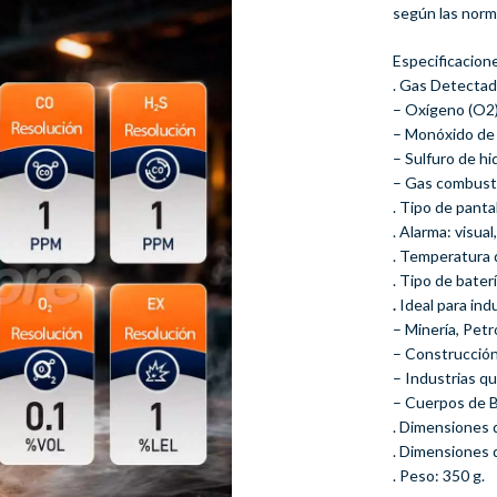
según las norm
Especificacion
. Gas Detectad
– Oxígeno (O2)
– Monóxido de 
– Sulfuro de h
– Gas combusti
. Tipo de panta
. Alarma: visual
. Temperatura 
. Tipo de bater
.
Ideal para indu
– Minería, Petr
– Construcción 
– Industrias qu
– Cuerpos de B
. Dimensiones d
. Dimensiones 
. Peso: 350 g.