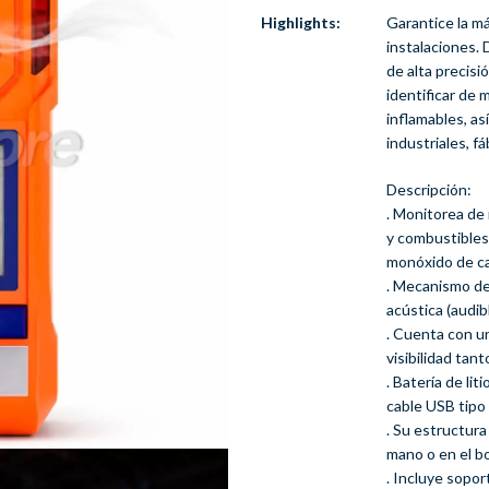
Highlights:
Garantice la má
instalaciones.
de alta precisi
identificar de
inflamables, as
industriales, fá
Descripción:
. Monitorea de
y combustibles 
monóxido de c
. Mecanismo de
acústica (audib
. Cuenta con u
visibilidad tant
. Batería de li
cable USB tipo
. Su estructura
mano o en el bol
. Incluye sopor