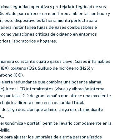
xima seguridad operativa y proteja la integridad de sus
 Diseñado para ofrecer un monitoreo ambiental continuo y
ón, este dispositivo es la herramienta perfecta para
 manera instantánea fugas de gases combustibles e
í como variaciones críticas de oxígeno en entornos
bricas, laboratorios y hogares.
 manera constante cuatro gases clave: Gases inflamables
(EX), oxígeno (O2), Sulfuro de hidrógeno (H2S) y
arbono (CO).
 alerta redundante que combina una potente alarma
le), luces LED intermitentes (visual) y vibración interna.
na pantalla LCD de gran tamaño que ofrece una excelente
o bajo luz directa como en la oscuridad total.
tio de larga duración que admite carga directa mediante
 C.
 ergonómica y portátil permite llevarlo cómodamente en la
sillo.
te para ajustar los umbrales de alarma personalizados