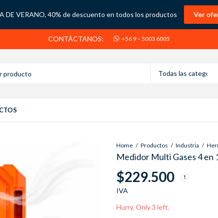
 DE VERANO, 40% de descuento en todos los productos
Ver ofe
CONTÁCTANOS:
+56 9 – 5003 6005
CTOS
Home
Productos
Industria
Medidor Multi Gases 4 en
$
229.500
IVA
Hurry, Only 3 left.