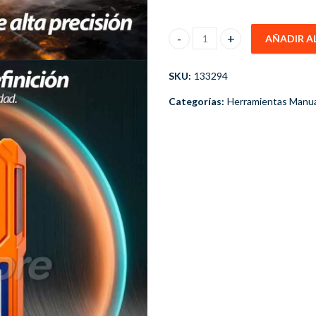
AÑADIR A
Medidor Multi Gases 4 en 1 C
SKU:
133294
Categorías:
Herramientas Manua