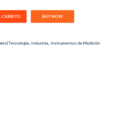
L CARRITO
BUY NOW
O H2S O2 LEL Alarma Nohawk cantidad
les|Tecnología
,
Industria
,
Instrumentos de Medición