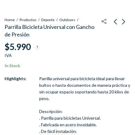
Home
Productos
Deporte
Outdoors
Parrilla Bicicleta Universal con Gancho
de Presión
Multi Tester
Números y Letras De
$
5.990
Amperimetro Digital
Golpe 3mm 36 Piezas
De Tenaza Serie 266
Especial Para Metales
$
9.990
$
12.500
IVA
IVA
IVA
In Stock
Highlights:
Parrilla universal para bicicleta ideal para llevar
bultos o hasta documentos de manera práctica y
sin ocupar espacio soportando hasta 20 kilos de
peso.
Descripción:
. Parrilla para bicicletas Universal.
. Fabricada en acero inoxidable.
. De fácil instalación.