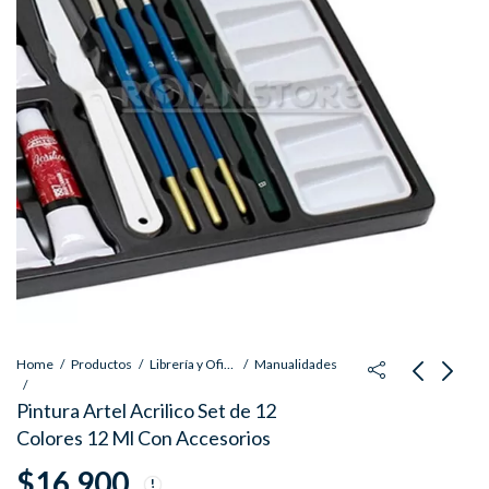
Home
Productos
Librería y Oficina
Manualidades
Pintura Artel Acrilico Set de 12
Temporizador Remoto
Perillas Calefacción
Colores 12 Ml Con Accesorios
Intervalometro para
Aire Acondicionado
$
16.900
Camaras Digitales
Chevrolet Sail Aluminio
$
23.400
$
7.990
IVA
IVA