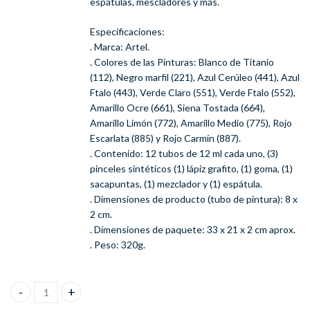
espátulas, mescladores y más.
Especificaciones:
. Marca: Artel.
. Colores de las Pinturas: Blanco de Titanio
(112), Negro marfil (221), Azul Cerúleo (441), Azul
Ftalo (443), Verde Claro (551), Verde Ftalo (552),
Amarillo Ocre (661), Siena Tostada (664),
Amarillo Limón (772), Amarillo Medio (775), Rojo
Escarlata (885) y Rojo Carmín (887).
. Contenido: 12 tubos de 12 ml cada uno, (3)
pinceles sintéticos (1) lápiz grafito, (1) goma, (1)
sacapuntas, (1) mezclador y (1) espátula.
. Dimensiones de producto (tubo de pintura): 8 x
2 cm.
. Dimensiones de paquete: 33 x 21 x 2 cm aprox.
. Peso: 320g.
Pintura Artel Acrilico Set de 12 Colores 12 Ml Con Accesorios ca