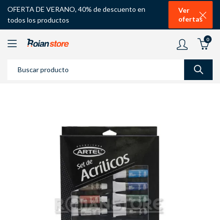
OFERTA DE VERANO, 40% de descuento en
Ver
ofertas
todos los productos
0