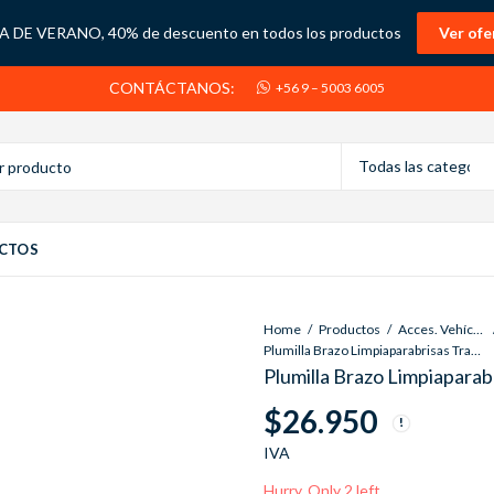
 DE VERANO, 40% de descuento en todos los productos
Ver ofe
CONTÁCTANOS:
+56 9 – 5003 6005
CTOS
Home
Productos
Acces. Vehículos
Plumilla Brazo Limpiaparabrisas Trasero Honda Pilot 14 09-15
Plumilla Brazo Limpiaparab
$
26.950
IVA
Hurry, Only 2 left.