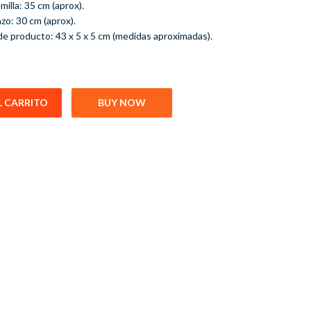
milla: 35 cm (aprox).
zo: 30 cm (aprox).
de producto: 43 x 5 x 5 cm (medidas aproximadas).
L CARRITO
BUY NOW
s Trasero Honda Pilot 14 09-15 cantidad