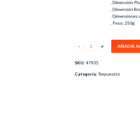
. Dimensión Plu
. Dimensión Bra
. Dimensiones 
. Peso: 250g
AÑADIR A
Plumilla Brazo Limpiaparabrisa
SKU:
47935
Categoría:
Repuestos