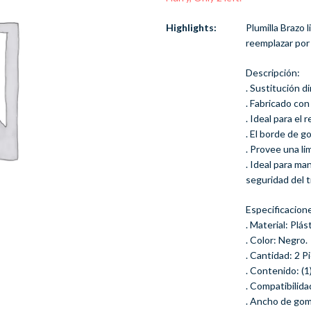
Highlights:
Plumilla Brazo 
reemplazar por 
Descripción:
. Sustitución di
. Fabricado con
. Ideal para el 
. El borde de g
. Provee una li
. Ideal para ma
seguridad del t
Especificacion
. Material: Plá
. Color: Negro.
. Cantidad: 2 P
. Contenido: (1)
. Compatibilid
. Ancho de gom