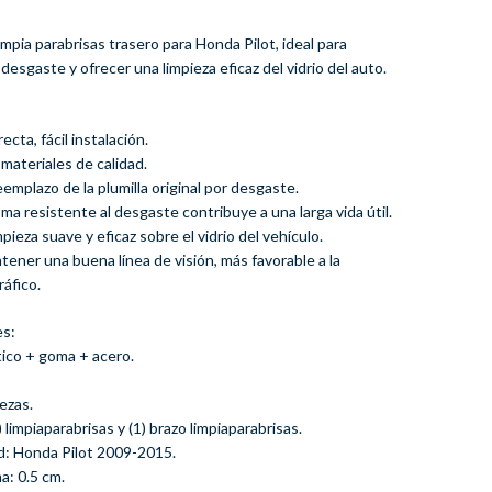
limpia parabrisas trasero para Honda Pilot, ideal para
desgaste y ofrecer una limpieza eficaz del vidrio del auto.
recta, fácil instalación.
 materiales de calidad.
reemplazo de la plumilla original por desgaste.
oma resistente al desgaste contribuye a una larga vida útil.
mpieza suave y eficaz sobre el vidrio del vehículo.
ntener una buena línea de visión, más favorable a la
ráfico.
es:
stico + goma + acero.
iezas.
 limpiaparabrisas y (1) brazo limpiaparabrisas.
ad: Honda Pilot 2009-2015.
a: 0.5 cm.