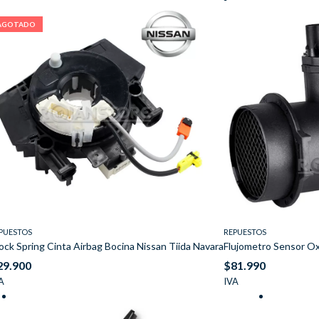
AGOTADO
PUESTOS
REPUESTOS
ock Spring Cinta Airbag Bocina Nissan Tiida Navara
Flujometro Sensor O
29.900
$
81.990
A
IVA