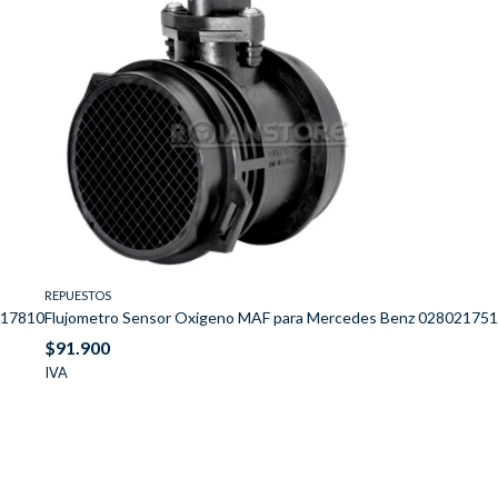
REPUESTOS
217810
Flujometro Sensor Oxigeno MAF para Mercedes Benz 02802175
$
91.900
IVA