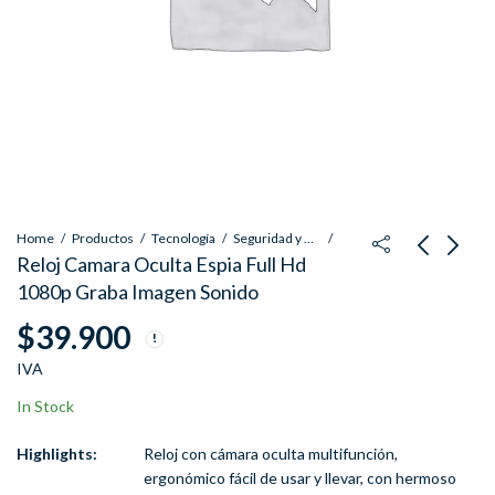
Home
Productos
Tecnología
Seguridad y Vigilancia
Reloj Camara Oculta Espia Full Hd
1080p Graba Imagen Sonido
Plumilla Brazo Trasero
Cable Flex Disco Duro
$
39.900
Mitsubishi Outlander
HP Pavilion 14-AL
2006 - 2012
14AL DD0G31HD001
$
23.400
$
22.900
IVA
IVA
IVA
In Stock
Highlights:
Reloj con cámara oculta multifunción,
ergonómico fácil de usar y llevar, con hermoso