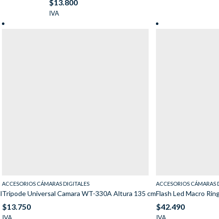
$
13.800
IVA
ACCESORIOS CÁMARAS DIGITALES
ACCESORIOS CÁMARAS D
l
Tripode Universal Camara WT-330A Altura 135 cm
Flash Led Macro Rin
$
13.750
$
42.490
IVA
IVA