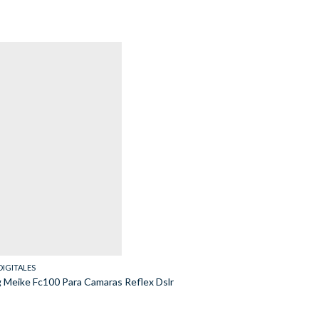
IGITALES
g Meike Fc100 Para Camaras Reflex Dslr