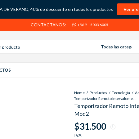
 DE VERANO, 40% de descuento en todos los productos
Ver ofe
CONTÁCTANOS:
+56 9 – 5003 6005
CTOS
Home
Productos
Tecnología
Temporizador Remoto Intervalometro Camaras Digital Sony Mod2
Temporizador Remoto Inte
Mod2
$
31.500
IVA