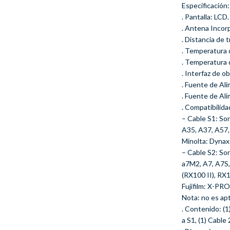
Especificación:
. Pantalla: LCD.
. Antena Incor
. Distancia de 
. Temperatura d
. Temperatura 
. Interfaz de o
. Fuente de Ali
. Fuente de Ali
. Compatibilida
– Cable S1: S
A35, A37, A57,
Minolta: Dynax 7
– Cable S2: S
a7M2, A7, A7S
(RX100 II), RX
Fujifilm: X-P
Nota: no es ap
. Contenido: (1
a S1, (1) Cable