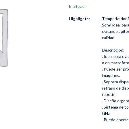
In Stock
Highlights:
Temporizador R
Sony, ideal par
evitando agite
calidad.
Descripción:
. Ideal para ev
o en macrofoto
. Puede ser pr
imágenes.
. Soporta dispa
retraso de disp
repetir
. Diseño ergon
. Sistema de co
GHz
. Puede operar 