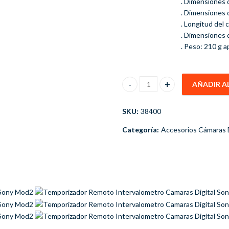
. Dimensiones d
. Dimensiones d
. Longitud del 
. Dimensiones 
. Peso: 210 g a
AÑADIR A
Temporizador Remoto Interval
SKU:
38400
Categoría:
Accesorios Cámaras D