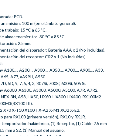
porada: PCB.
transmisión: 100 m (en el ámbito general).
e trabajo: 15 °C a 65 °C.
de almacenamiento: -30 °C a 85 °C.
bturación: 2.5mm.
mentación del disparador: Batería AAA x 2 (No incluidas).
mentación del receptor: CR2 x 1 (No incluidas).
d:
ony A100…, A200…, A300…, A350…, A700…, A900…, A33,
 A65, A77, aA99II, A550.
D, 5D, 9, 7, 5, 4, 3, 807Si, 700Si, 600Si, 505 Si.
ony A6000, A6300, A3000, A5000, A5100, A7R, A7R2,
, NEX-3N, A58, HX50, HX60, HX300, HX400, RX100M2
100M3(RX100 III).
RO2 X70 X-T10 X100T X-A2 X-M1 XQ2 X-E2.
to para RX100 (primera versión), RX10 y RX1R.
) temporizador inalámbrico, (1) Receptor, (1) Cable 2.5 mm
 2.5 mm a S2, (1) Manual del usuario.