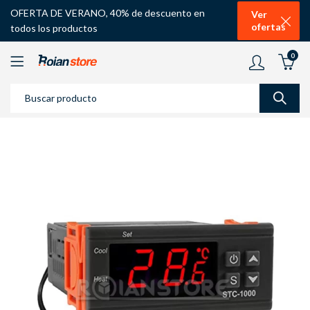
OFERTA DE VERANO, 40% de descuento en
Ver
ofertas
todos los productos
0