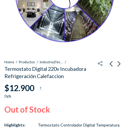
Home
Productos
Industria|Tecnología
Termostato Digital 220v Incubadora
Refrigeración Calefaccion
Caballete Metalico
Bomba Achique 12V
$
12.900
Autos Motos De 2
Sumergible 1100GPH
Toneladas
Sentina Lancha
$
11.900
$
36.900
IVA
IVA
IVA
Embarcacion
Out of Stock
Highlights:
Termostato Controlador Digital Temperatura