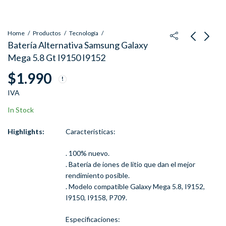
Home
Productos
Tecnología
Batería Alternativa Samsung Galaxy
Mega 5.8 Gt I9150 I9152
Flash Yongnuo Yn560
Puñal Cuchillo Bear
$
1.990
III Speedlite
Grylls Gerber Ultimate
Fine Edge
$
72.500
$
19.990
IVA
IVA
$
45.900
IVA
In Stock
Highlights:
Caracteristicas:
. 100% nuevo.
. Batería de iones de litio que dan el mejor
rendimiento posible.
. Modelo compatible Galaxy Mega 5.8, I9152,
I9150, I9158, P709.
Especificaciones: