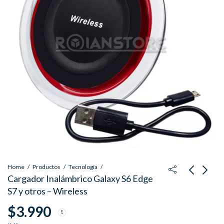
Home
Productos
Tecnología
Cargador Inalámbrico Galaxy S6 Edge
S7 y otros – Wireless
Juego de Mesa
Mascara Snorkeling
$
3.990
Domino Matemáticas
Snorkel Buceo con
Números y Cantidades
Soporte Camara
$
24.890
$
28.750
IVA
IVA