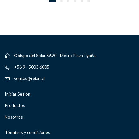
Obispo del Solar 5690 - Metro Plaza Egaña
+56 9 - 5003 6005
ventas@roian.cl
Iniciar Sesión
Productos
Nosotros
Términos y condiciones