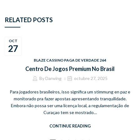
RELATED POSTS
OCT
27
BLAZE CASSINO PAGA DE VERDADE 264
Centro De Jogos Premium No Brasil
By
Darwing
octubre 27, 2025
Para jogadores brasileiros, isso significa um stimmung en paz e
monitorado pra fazer apostas apresentando tranquilidade.
Embora não possa ser uma licença local, a regulamentação de
Curaçao tem se mostrado…
CONTINUE READING