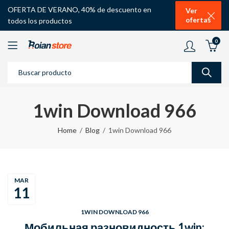
OFERTA DE VERANO, 40% de descuento en
Ver
ofertas
todos los productos
0
1win Download 966
Home
Blog
1win Download 966
MAR
11
1WIN DOWNLOAD 966
Мобильная разновидность 1win: