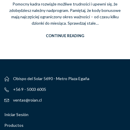
Pomocny kadra rozwiąże możliwe trudności i upewni się, że
zdobędziesz należny nadprogram. Pamiętaj, że kody bonusowe
mają najczęściej ograniczony okres ważności – od czasu kilku
dzionki do miesiąca. Sprawdzaj stale…
CONTINUE READING
Obispo del Solar 5690 - Metro Plaza Egaña
+56 9 - 5003 6005
ventas@roian.cl
Iniciar Sesión
Productos