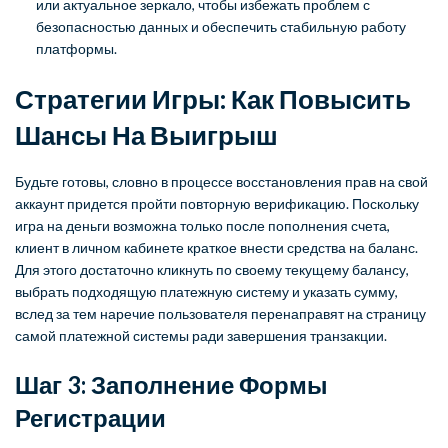
или актуальное зеркало, чтобы избежать проблем с
безопасностью данных и обеспечить стабильную работу
платформы.
Стратегии Игры: Как Повысить
Шансы На Выиг͏рыш
Будьте готовы, словно в процессе восстановления прав на свой
аккаунт придется пройти повторную верификацию. Поскольку
игра на деньги возможна только после пополнения счета,
клиент в личном кабинете краткое внести средства на баланс.
Для этого достаточно кликнуть по своему текущему балансу,
выбрать подходящую платежную систему и указать сумму,
вслед за тем наречие пользователя перенаправят на страницу
самой платежной системы ради завершения транзакции.
Шаг 3: Заполнение Формы
Регистрации