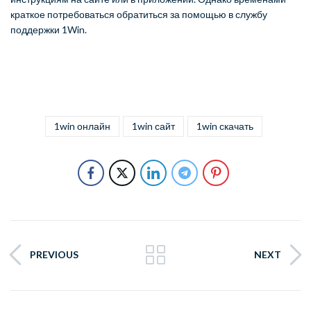
краткое потребоваться обратиться за помощью в службу
поддержки 1Win.
1win онлайн
1win сайт
1win скачать
PREVIOUS
NEXT