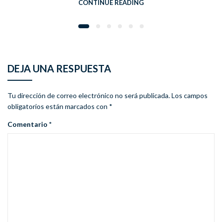
CONTINUE READING
DEJA UNA RESPUESTA
Tu dirección de correo electrónico no será publicada.
Los campos
obligatorios están marcados con
*
Comentario
*