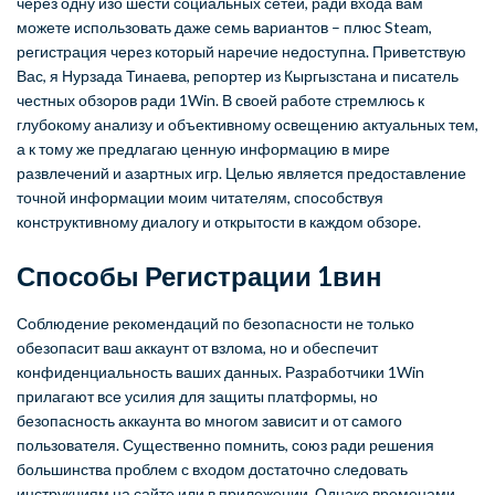
через одну изо шести социальных сетей, ради входа вам
можете использовать даже семь вариантов – плюс Steam,
регистрация через который наречие недоступна. Приветствую
Вас, я Нурзада Тинаева, репортер из Кыргызстана и писатель
честных обзоров ради 1Win. В своей работе стремлюсь к
глубокому анализу и объективному освещению актуальных тем,
а к тому же предлагаю ценную информацию в мире
развлечений и азартных игр. Целью является предоставление
точной информации моим читателям, способствуя
конструктивному диалогу и открытости в каждом обзоре.
Способы Регистрации 1вин
Соблюдение рекомендаций по безопасности не только
обезопасит ваш аккаунт от взлома, но и обеспечит
конфиденциальность ваших данных. Разработчики 1Win
прилагают все усилия для защиты платформы, но
безопасность аккаунта во многом зависит и от самого
пользователя. Существенно помнить, союз ради решения
большинства проблем с входом достаточно следовать
инструкциям на сайте или в приложении. Однако временами