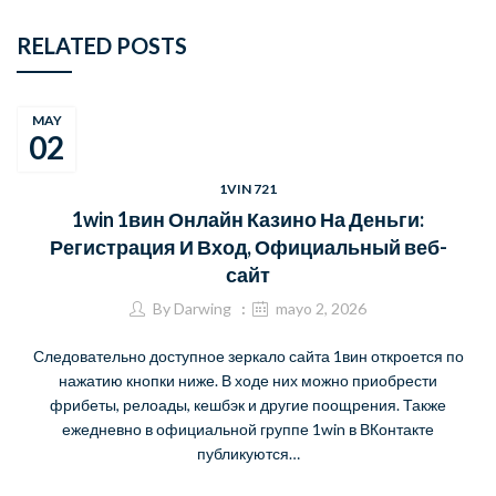
RELATED POSTS
MAY
02
1VIN 721
1win 1вин Онлайн Казино На Деньги:
Регистрация И Вход, Официальный веб-
сайт
By
Darwing
mayo 2, 2026
Следовательно доступное зеркало сайта 1вин откроется по
нажатию кнопки ниже. В ходе них можно приобрести
фрибеты, релоады, кешбэк и другие поощрения. Также
ежедневно в официальной группе 1win в ВКонтакте
публикуются…