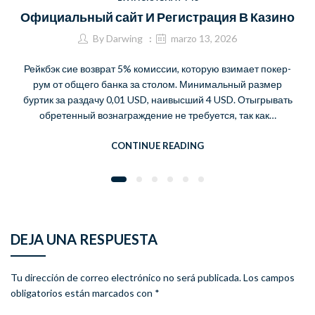
Официальный сайт И Регистрация В Казино
By
Darwing
marzo 13, 2026
Рейкбэк сие возврат 5% комиссии, которую взимает покер-
рум от общего банка за столом. Минимальный размер
буртик за раздачу 0,01 USD, наивысший 4 USD. Отыгрывать
обретенный вознаграждение не требуется, так как…
CONTINUE READING
DEJA UNA RESPUESTA
Tu dirección de correo electrónico no será publicada.
Los campos
obligatorios están marcados con
*