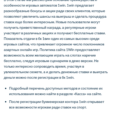
особенности игровых автоматов 1win. 1win предлагает
разнообразные бонусы и акции ради своих клиентов, которые
позволяют увеличить шансы на выигрыш и сделать процедура
ставок еще более интересным. Новые пользователи могут
получить приветственный награда, а регулярные игроки
участвуют в различных акциях и получают бесплатные ставки.
Показатель отдачи в бк 1вин один из самых высоких среди
игровых сайтов, что привлекает огромное число поклонников
азартных онлайн игр. Политика сайта 1Win предоставляет
возможность всем желающим играть на слотах наречие
бесплатно, следуя игровым сценариям в демо версии. Не
только интересно сопроводить время, участвуя в
увлекательном сюжете, а и делать денежные ставки и выиграть
деньги можно после регистрации в бк 1win.
Подробный перечень доступных методов и состояние их
использования можно найти в разделе «Касса» на сайте.
После регистрации букмекерская контора 1win открывает
все возможности игрокам ради ставок на спорт.