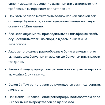
синонимов… на проведение азартных игр в интернете или
требования к лицензиям операторов игр.
При этом зеркало может быть полной копией главной веб-
страницы Букмекера, иначе содержать функциональную
ссылку на 1Вин казино.
Все желающие могли присоединиться к платформе, чтобы
осуществлять ставки на спорт, а в дальнейшем и на
киберспорт.
А кроме того самые разнообразные бонусы внутри игр, от
выпадающих бонусных символов, до бонусных игр, знаков и
так далее.
Кнопка «Вход» традиционно расположена в правом верхнем
углу сайта 1 Вин казино.
Вслед За Тем регистрации рекомендуется вмиг подтвердить
личность.
По Окончании завершения регистрации пользователю пора
и совесть знать представлен раздел заказа.