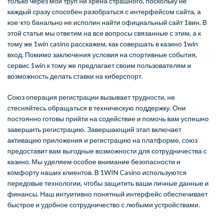
только через мой труп ни хрена страшного, поскольку не
каждый сразу способен разобраться с интерфейсом сайта, а
кое-кто банально не исполин найти официальный сайт 1вин. В
этой статье мы ответим на все вопросы связанные с этим, а к
тому же
1win casino
расскажем, как совершать в казино 1win
вход. Помимо заключения условия на спортивные события,
сервис 1win к тому же предлагает своим пользователям и
возможность делать ставки на киберспорт.
Союз операция регистрации вызывает трудности, не
стесняйтесь обращаться в техническую поддержку. Они
постоянно готовы прийти на содействие и помочь вам успешно
завершить регистрацию. Завершающий этап включает
активацию приложения и регистрацию на платформе, союз
предоставит вам выгодные возможности для сотрудничества с
казино. Мы уделяем особое внимание безопасности и
комфорту наших клиентов. В 1WIN Casino используются
передовые технологии, чтобы защитить ваши личные данные и
финансы. Наш интуитивно понятный интерфейс обеспечивает
быстрое и удобное сотрудничество с любыми устройствами.