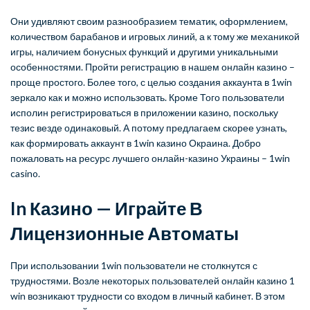
Они удивляют своим разнообразием тематик, оформлением,
количеством барабанов и игровых линий, а к тому же механикой
игры, наличием бонусных функций и другими уникальными
особенностями. Пройти регистрацию в нашем онлайн казино –
проще простого. Более того, с целью создания аккаунта в 1win
зеркало как и можно использовать. Кроме Того пользователи
исполин регистрироваться в приложении казино, поскольку
тезис везде одинаковый. А потому предлагаем скорее узнать,
как формировать аккаунт в 1win казино Окраина. Добро
пожаловать на ресурс лучшего онлайн-казино Украины – 1win
casino.
In Казино — Играйте В
Лицензионные Автоматы
При использовании 1win пользователи не столкнутся с
трудностями. Возле некоторых пользователей онлайн казино 1
win возникают трудности со входом в личный кабинет. В этом