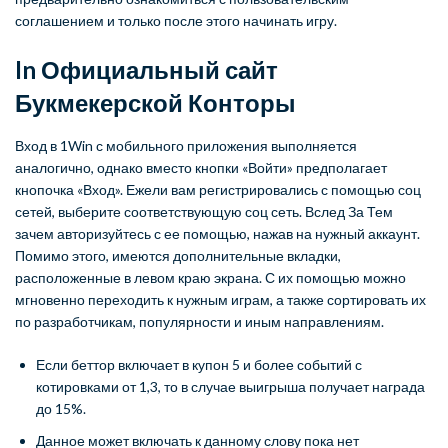
соглашением и только после этого начинать игру.
In Официальный сайт
Букмекерской Конторы
Вход в 1Win с мобильного приложения выполняется
аналогично, однако вместо кнопки «Войти» предполагает
кнопочка «Вход». Ежели вам регистрировались с помощью соц
сетей, выберите соответствующую соц сеть. Вслед За Тем
зачем авторизуйтесь с ее помощью, нажав на нужный аккаунт.
Помимо этого, имеются дополнительные вкладки,
расположенные в левом краю экрана. С их помощью можно
мгновенно переходить к нужным играм, а также сортировать их
по разработчикам, популярности и иным направлениям.
Если беттор включает в купон 5 и более событий с
котировками от 1,3, то в случае выигрыша получает награда
до 15%.
Данное может включать к данному слову пока нет