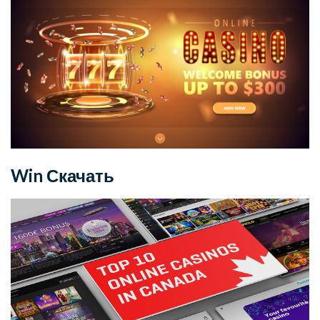
Win Скачать