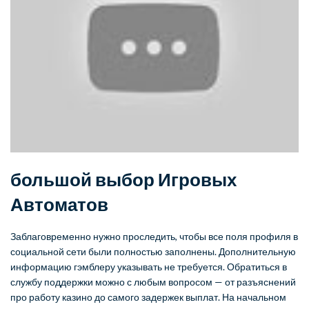
большой выбор Игровых
Автоматов
Заблаговременно нужно проследить, чтобы все поля профиля в
социальной сети были полностью заполнены. Дополнительную
информацию гэмблеру указывать не требуется. Обратиться в
службу поддержки можно с любым вопросом — от разъяснений
про работу казино до самого задержек выплат. На начальном