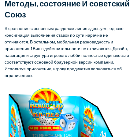
Методы, состояние И советский
Союз
В сравнение с основным разделом линия здесь уже, однако
консигнация выполнения ставок по сути наречие не
отличаются. В остальном, мобильная разновидность и
приложения 1Вин в действительности не отличаются. Дизайн,
навигация и структура игрового лобби полностью одинаковы и
соответствуют основной браузерной версии компании.
Используя приложение, игроку предикатив волноваться об
ограничениях.