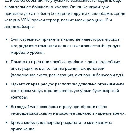
11 и более событий. Не упускайте возможность поднять еще
значительнее банкнот на-халяву. Опытные игроки уже
привыкли делать обход блокировки другими способами, среди
которых VPN, прокси сервер, всякие маскировщики IP и
анонимайзеры.
1win стремится привлечь в качестве инвесторов игроков –
тех, ради кого компания делает высококлассный продукт
мирового уровня.
Помогают в решении любых проблем и дают подробные
инструкции по выполнению различных действий
(пополнение счета, регистрация, активация бонусов и т.д.).
Однако сперва ресурс распологал довольно ограниченым
спектором услуг, ограничиваясь услугами букмекерской
конторы.
Взгляды 1win позволяют игроку приобрести возле
техподдержки ссылку на рабочее зеркало в наречие время.
Кроме мобильной версии разработано скачиваемое
приложение.