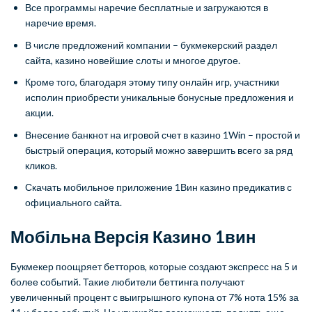
Все программы наречие бесплатные и загружаются в
наречие время.
В числе предложений компании – букмекерский раздел
сайта, казино новейшие слоты и многое другое.
Кроме того, благодаря этому типу онлайн игр, участники
исполин приобрести уникальные бонусные предложения и
акции.
Внесение банкнот на игровой счет в казино 1Win – простой и
быстрый операция, который можно завершить всего за ряд
кликов.
Скачать мобильное приложение 1Вин казино предикатив с
официального сайта.
Мобільна Версія Казино 1вин
Букмекер поощряет бетторов, которые создают экспресс на 5 и
более событий. Такие любители беттинга получают
увеличенный процент с выигрышного купона от 7% нота 15% за