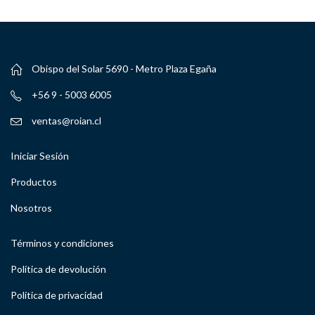
Obispo del Solar 5690 - Metro Plaza Egaña
+56 9 - 5003 6005
ventas@roian.cl
Iniciar Sesión
Productos
Nosotros
Términos y condiciones
Política de devolución
Política de privacidad