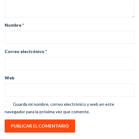
Nombre
*
Correo electrónico
*
Web
Guarda mi nombre, correo electrónico y web en este
navegador para la próxima vez que comente.