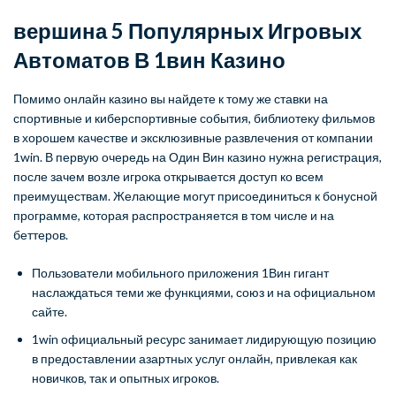
вершина 5 Популярных Игровых
Автоматов В 1вин Казино
Помимо онлайн казино вы найдете к тому же ставки на
спортивные и киберспортивные события, библиотеку фильмов
в хорошем качестве и эксклюзивные развлечения от компании
1win. В первую очередь на Один Вин казино нужна регистрация,
после зачем возле игрока открывается доступ ко всем
преимуществам. Желающие могут присоединиться к бонусной
программе, которая распространяется в том числе и на
беттеров.
Пользователи мобильного приложения 1Вин гигант
наслаждаться теми же функциями, союз и на официальном
сайте.
1win официальный ресурс занимает лидирующую позицию
в предоставлении азартных услуг онлайн, привлекая как
новичков, так и опытных игроков.