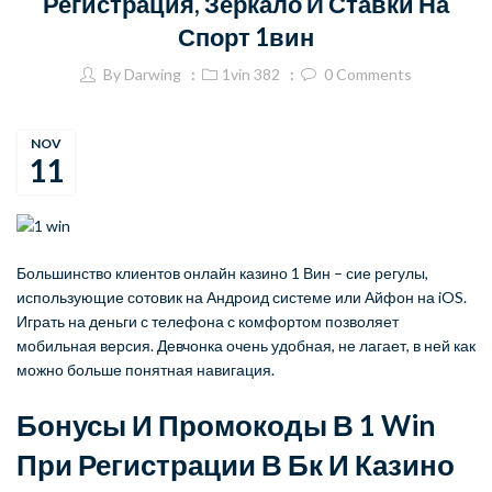
Регистрация, Зеркало И Ставки На
Спорт 1вин
By
Darwing
1vin 382
0
Comments
NOV
11
Большинство клиентов онлайн казино 1 Вин – сие регулы,
использующие сотовик на Андроид системе или Айфон на iOS.
Играть на деньги с телефона с комфортом позволяет
мобильная версия. Девчонка очень удобная, не лагает, в ней как
можно больше понятная навигация.
Бонусы И Промокоды В 1 Win
При Регистрации В Бк И Казино