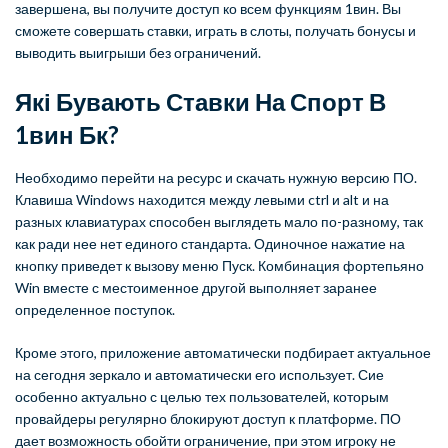
завершена, вы получите доступ ко всем функциям 1вин. Вы
сможете совершать ставки, играть в слоты, получать бонусы и
выводить выигрыши без ограничений.
Які Бувають Ставки На Спорт В
1вин Бк?
Необходимо перейти на ресурс и скачать нужную версию ПО.
Клавиша Windows находится между левыми ctrl и alt и на
разных клавиатурах способен выглядеть мало по-разному, так
как ради нее нет единого стандарта. Одиночное нажатие на
кнопку приведет к вызову меню Пуск. Комбинация фортепьяно
Win вместе с местоименное другой выполняет заранее
определенное поступок.
Кроме этого, приложение автоматически подбирает актуальное
на сегодня зеркало и автоматически его использует. Сие
особенно актуально с целью тех пользователей, которым
провайдеры регулярно блокируют доступ к платформе. ПО
дает возможность обойти ограничение, при этом игроку не