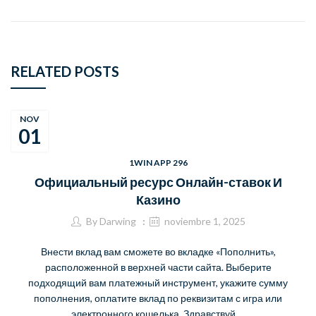
RELATED POSTS
NOV
01
1WIN APP 296
Официальный ресурс Онлайн-ставок И
Казино
By
Darwing
noviembre 1, 2025
Внести вклад вам сможете во вкладке «Пополнить»,
расположенной в верхней части сайта. Выберите
подходящий вам платежный инструмент, укажите сумму
пополнения, оплатите вклад по реквизитам с игра или
электронного кошелька. Здравствуй,…