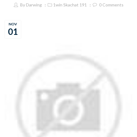
By
Darwing
1win Skachat 191
0
Comments
NOV
01