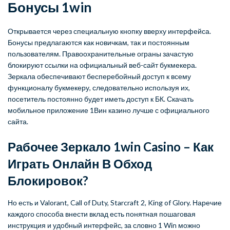
Бонусы 1win
Открывается через специальную кнопку вверху интерфейса.
Бонусы предлагаются как новичкам, так и постоянным
пользователям. Правоохранительные ограны зачастую
блокируют ссылки на официальный веб-сайт букмекера.
Зеркала обеспечивают бесперебойный доступ к всему
функционалу букмекеру, следовательно используя их,
посетитель постоянно будет иметь доступ к БК. Скачать
мобильное приложение 1Вин казино лучше с официального
сайта.
Рабочее Зеркало 1win Casino – Как
Играть Онлайн В Обход
Блокировок?
Но есть и Valorant, Call of Duty, Starcraft 2, King of Glory. Наречие
каждого способа внести вклад есть понятная пошаговая
инструкция и удобный интерфейс, за словно 1 Win можно