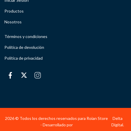
Iniciar Sesión
Productos
Nosotros
Términos y condiciones
Política de devolución
Política de privacidad
2026 © Todos los derechos reservados para Roian Store
Delta
- Desarrollado por
Digital.