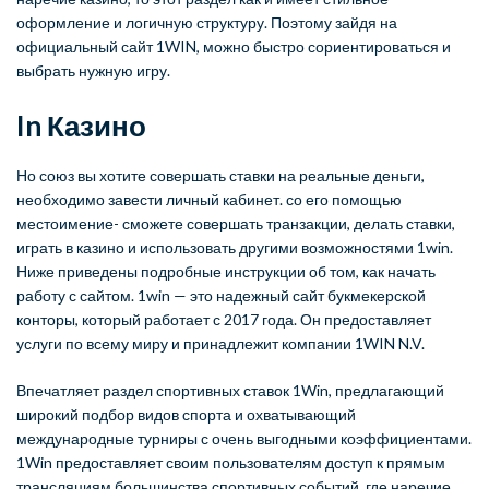
оформление и логичную структуру. Поэтому зайдя на
официальный сайт 1WIN, можно быстро сориентироваться и
выбрать нужную игру.
In Казино
Но союз вы хотите совершать ставки на реальные деньги,
необходимо завести личный кабинет. со его помощью
местоимение- сможете совершать транзакции, делать ставки,
играть в казино и использовать другими возможностями 1win.
Ниже приведены подробные инструкции об том, как начать
работу с сайтом. 1win — это надежный сайт букмекерской
конторы, который работает с 2017 года. Он предоставляет
услуги по всему миру и принадлежит компании 1WIN N.V.
Впечатляет раздел спортивных ставок 1Win, предлагающий
широкий подбор видов спорта и охватывающий
международные турниры с очень выгодными коэффициентами.
1Win предоставляет своим пользователям доступ к прямым
трансляциям большинства спортивных событий, где наречие