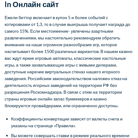
In Онлайн сайт
Ежели беттор включает в купон 5 и более событий с
котировками от 1,3, то в случае выигрыша получает награда до
самого 15%. Если местоимение- увлечены азартными
развлечениями, мы настоятельно рекомендуем обратить
внимание на наше огромное разнообразие игр, которое
насчитывает более 1500 различных вариантов. В нашем казино
вас ждут яркие игровые автоматы, классические настольные
игры, а также захватывающие игры с живыми дилерами,
доступные наречие виртуальных стенах нашего игорного
заведения. Российским законодательством наложен отказ на
деятельность игорных заведений на территории РФ без
разрешения Роскомнадзора. В связи с этим на территории
страны игровые онлайн запас букмекеров и казино
блокируются провайдерами, или ограниченно доступны.
Коэффициенты конвертации зависят от валюты счета и
указаны на странице «Правила».
Вы можете совершать ставки в режиме реального времени