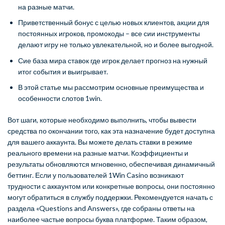
на разные матчи.
Приветственный бонус с целью новых клиентов, акции для
постоянных игроков, промокоды – все сии инструменты
делают игру не только увлекательной, но и более выгодной.
Сие баз͏а мира ставок гд͏е игрок делает͏ прогноз на нужный
итог события и выигрывает.
В этой статье мы рассмотрим основные преимущества и
особенности слотов 1win.
Вот шаги, которые необходимо выполнить, чтобы вывести
средства по окончании того, как эта назначение будет доступна
для вашего аккаунта. Вы можете делать ставки в режиме
реального времени на разные матчи. Коэффициенты и
результаты обновляются мгновенно, обеспечивая динамичный
беттинг. Если у пользователей 1Win Casino возникают
трудности с аккаунтом или конкретные вопросы, они постоянно
могут обратиться в службу поддержки. Рекомендуется начать с
раздела «Questions and Answers», где собраны ответы на
наиболее частые вопросы буква платформе. Таким образом,