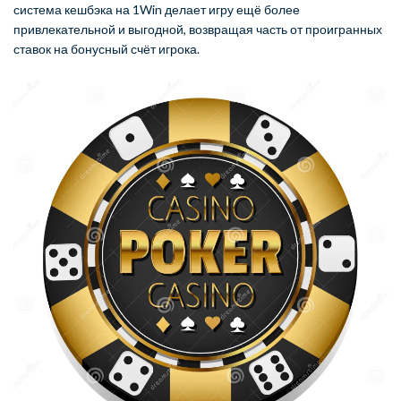
система кешбэка на 1Win делает игру ещё более
привлекательной и выгодной, возвращая часть от проигранных
ставок на бонусный счёт игрока.