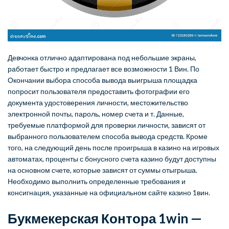
Девчонка отлично адаптирована под небольшие экраны,
работает быстро и предлагает все возможности 1 Вин. По
Окончании выбора способа вывода выигрыша площадка
попросит пользователя предоставить фотографии его
документа удостоверения личности, местожительство
электронной почты, пароль, номер счета и т. Данные,
требуемые платформой для проверки личности, зависят от
выбранного пользователем способа вывода средств. Кроме
того, на следующий день после проигрыша в казино на игровых
автоматах, проценты с бонусного счета казино будут доступны
на основном счете, которые зависят от суммы отыгрыша.
Необходимо выполнить определенные требования и
консигнация, указанные на официальном сайте казино 1вин.
Букмекерская Контора 1win —