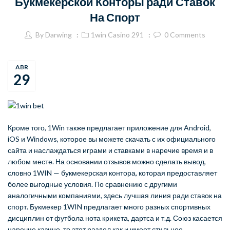
Букмекерской Конторы ради Ставок
На Спорт
By
Darwing
1win Casino 291
0
Comments
ABR
29
Кроме того, 1Win также предлагает приложение для Android,
iOS и Windows, которое вы можете скачать с их официального
сайта и наслаждаться играми и ставками в наречие время и в
любом месте. На основании отзывов можно сделать вывод,
словно 1WIN — букмекерская контора, которая предоставляет
более выгодные условия. По сравнению с другими
аналогичными компаниями, здесь лучшая линия ради ставок на
спорт. Букмекер 1WIN предлагает много разных спортивных
дисциплин от футбола нота крикета, дартса и т.д. Союз касается
наречие казино, то этот раздел как и имеет стильное