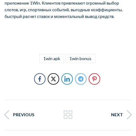
приложение 1Win. Клиентов привлекают огромный выбор
слотов, игр, спортивных событий, выгодные коэффициенты,
быстрый расчет ставок и моментальный вывод средств.
1win apk
1win bonus
PREVIOUS
NEXT