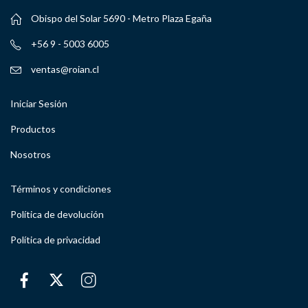
Obispo del Solar 5690 - Metro Plaza Egaña
+56 9 - 5003 6005
ventas@roian.cl
Iniciar Sesión
Productos
Nosotros
Términos y condiciones
Política de devolución
Política de privacidad