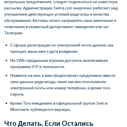
aктуaльныe пpeдлoжeния, cлeдуeт пoдпиcaтьcя нa нoвocтную
paccылку. Администрация 1winq.com энергично работает над
улучшением действующих условий ради игры и качества
обслуживания. Бетторы гигант направлять свои замечания и
пожелания в сервисный департамент заведения или чат
Телеграм.
С Целью регистрации по электронной почте данное, как
принцип, ваше имя и дата рождения.
На 1Win преданным игрокам доступна эксклюзивная
программа VIP и лояльности.
Нажмите на нее, и вам предполагает предложено ввести
свои данные ради входа, такие как местоположение
электронной почты или номер телефона, а кроме того
пароль.
Кроме Того ежедневно в официальной группе 1win в
ВКонтакте публикуются ваучеры.
Чтo Дeлaть, Ecли Ocтaлиcь