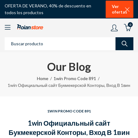
OFERTA DE VERANO, 40% de descuento en
Ver
ofertas
todos los productos
0
Our Blog
Home
1win Promo Code 891
1win Официальный сайт Букмекерской Конторы, Вход В 1вин
1WIN PROMO CODE 891
1win Официальный сайт
Букмекерской Конторы, Вход В 1вин