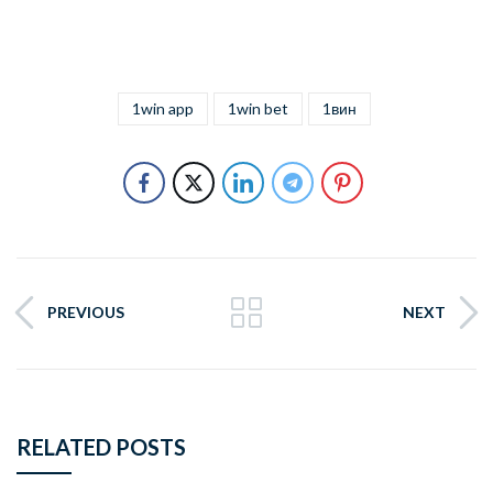
1win app
1win bet
1вин
PREVIOUS
NEXT
RELATED POSTS