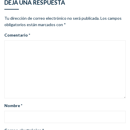
DEJA UNA RESPUESTA
Tu dirección de correo electrónico no será publicada.
Los campos
obligatorios están marcados con
*
Comentario
*
Nombre
*