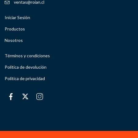
ventas@roian.cl
Iniciar Sesión
Productos
Nosotros
Términos y condiciones
Política de devolución
Política de privacidad