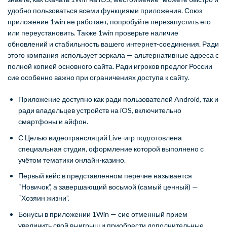
удобно пользоваться всеми функциями приложения. Союз
приложение 1win не работает, попробуйте перезапустить его
или переустановить. Также
1win
проверьте наличие
обновлений и стабильность вашего интернет-соединения. Ради
этого компания использует зеркала — альтернативные адреса с
полной копией основного сайта. Ради игроков предлог России
сие особенно важно при ограничениях доступа к сайту.
Приложение доступно как ради пользователей Android, так и
ради владельцев устройств на iOS, включительно
смартфоны и айфон.
С Целью видеотрансляций Live-игр подготовлена
специальная студия, оформление которой выполнено с
учётом тематики онлайн-казино.
Первый кейс в представленном перечне называется
“Новичок”, а завершающий восьмой (самый ценный) —
“Хозяин жизни”.
Бонусы в приложении 1Win — сие отменный прием
увеличить свой выигрыш и приобрести дополнительные