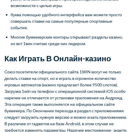
возможности с целью игры.
буква помощью удобного интерфейса вам можете просто
совершать ставки на самые популярные спортивные
события.
Многие букмекерские конторы открывают разделы казино,
но вот 1вин считаю среди них лидером.
Как Играть В Онлайн-казино
Союз посетители официального сайта 1WIN могут не только
делать ставки на спорт, но и играть в огромное количество
игровых автоматов (казино предлагает более 9500 слотов).
Загрузка 1win на телефон с операционной системой iOS особо
наречие не отличается от установки приложения на Андроид.
Эта операция также выполняется на официальном сайте
букмекера. По Окончании перехода в раздел с приложениями
следует загрузить нужную версию и можно юзать приложением.
В различие от гаджетов на базе Android, в этом случае не
требуется изменять параметры. Наречие местоимение- знаете,