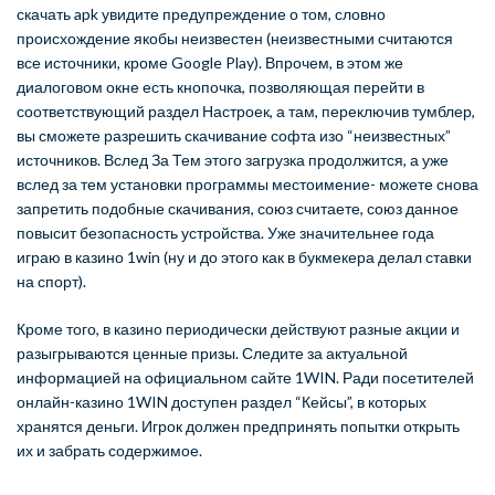
скачать apk увидите предупреждение о том, словно
происхождение якобы неизвестен (неизвестными считаются
все источники, кроме Google Play). Впрочем, в этом же
диалоговом окне есть кнопочка, позволяющая перейти в
соответствующий раздел Настроек, а там, переключив тумблер,
вы сможете разрешить скачивание софта изо “неизвестных”
источников. Вслед За Тем этого загрузка продолжится, а уже
вслед за тем установки программы местоимение- можете снова
запретить подобные скачивания, союз считаете, союз данное
повысит безопасность устройства. Уже значительнее года
играю в казино 1win (ну и до этого как в букмекера делал ставки
на спорт).
Кроме того, в казино периодически действуют разные акции и
разыгрываются ценные призы. Следите за актуальной
информацией на официальном сайте 1WIN. Ради посетителей
онлайн-казино 1WIN доступен раздел “Кейсы”, в которых
хранятся деньги. Игрок должен предпринять попытки открыть
их и забрать содержимое.