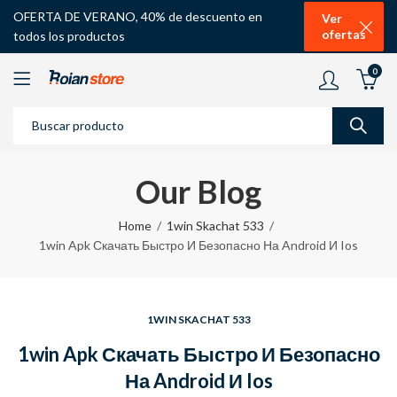
OFERTA DE VERANO, 40% de descuento en
Ver
ofertas
todos los productos
0
Our Blog
Home
1win Skachat 533
1win Apk Скачать Быстро И Безопасно На Android И Ios
1WIN SKACHAT 533
1win Apk Скачать Быстро И Безопасно
На Android И Ios