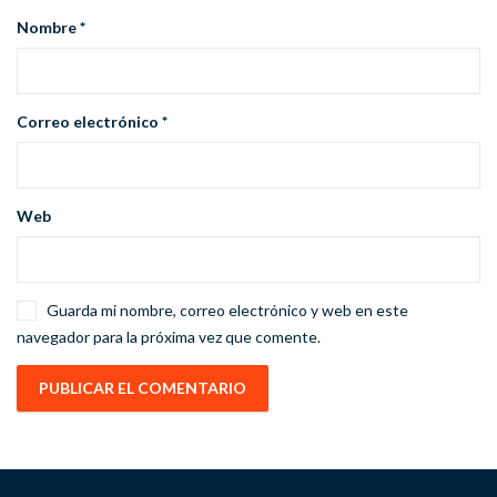
Nombre
*
Correo electrónico
*
Web
Guarda mi nombre, correo electrónico y web en este
navegador para la próxima vez que comente.