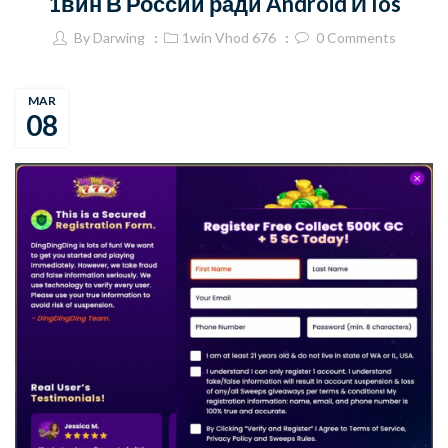
1вин В России ради Android И Ios
By
Darwing
1win Vhod 676
0
Comments
MAR
08