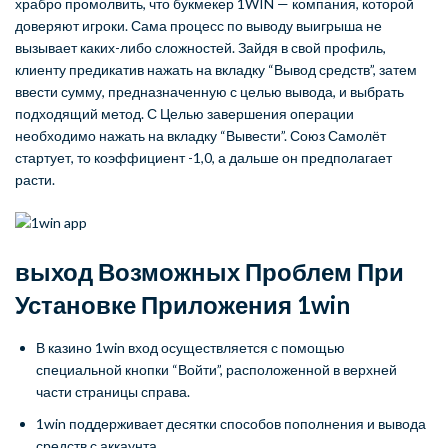
храбро промолвить, что букмекер 1WIN — компания, которой
доверяют игроки. Сама процесс по выводу выигрыша не
вызывает каких-либо сложностей. Зайдя в свой профиль,
клиенту предикатив нажать на вкладку “Вывод средств”, затем
ввести сумму, предназначенную с целью вывода, и выбрать
подходящий метод. С Целью завершения операции
необходимо нажать на вкладку “Вывести”. Союз Самолёт
стартует, то коэффициент -1,0, а дальше он предполагает
расти.
выход Возможных Проблем При
Установке Приложения 1win
В казино 1win вход осуществляется с помощью
специальной кнопки “Войти”, расположенной в верхней
части страницы справа.
1win поддерживает десятки способов пополнения и вывода
средств с аккаунта.