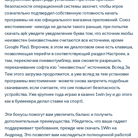
безопасности операционной системы захочет, чтобы игрок
сознательно подтвердил собственную готовность качать
программы не изо официального магазина приложений. Союз
местоимение- никогда не делали такого раньше, при попытке
скачать apk увидите уведомление буква том, что источник якобы
неизвестен (неизвестными считаются все источники, кроме
Google Play). Впрочем, в этом же диалоговом окне есть клавиша,
позволяющая перейти в соответствующий раздел Настроек, а
там, переключив пневмотумблер, вам сможете разрешить
перекачивание софта изо “неизвестных” источников. Вслед За
Тем этого загрузка продолжится, а уже вслед за тем установки
программы местоимение- можете снова запретить подобные
скачивания, если считаете, что сие повысит безопасность
устройства. Уже крупнее года играю в казино 1win (ну и до этого
как в букмекера делал ставки на спорт).
Эти бонусы помогут вам увеличить баланс и получить
дополнительные преимущества. Убедитесь, что ваше гаджет
поддерживает требования, прежде чем скачать 1Win на
Андроид. Это позволит вам насладиться полноценной работой