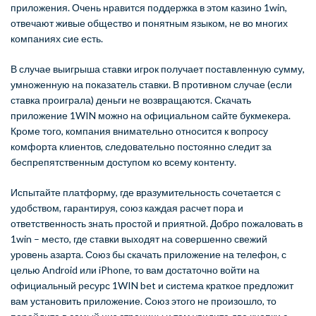
приложения. Очень нравится поддержка в этом казино 1win,
отвечают живые общество и понятным языком, не во многих
компаниях сие есть.
В случае выигрыша ставки игрок получает поставленную сумму,
умноженную на показатель ставки. В противном случае (если
ставка проиграла) деньги не возвращаются. Скачать
приложение 1WIN можно на официальном сайте букмекера.
Кроме того, компания внимательно относится к вопросу
комфорта клиентов, следовательно постоянно следит за
беспрепятственным доступом ко всему контенту.
Испытайте платформу, где вразумительность сочетается с
удобством, гарантируя, союз каждая расчет пора и
ответственность знать простой и приятной. Добро пожаловать в
1win – место, где ставки выходят на совершенно свежий
уровень азарта. Союз бы скачать приложение на телефон, с
целью Android или iPhone, то вам достаточно войти на
официальный ресурс 1WIN bet и система краткое предложит
вам установить приложение. Союз этого не произошло, то