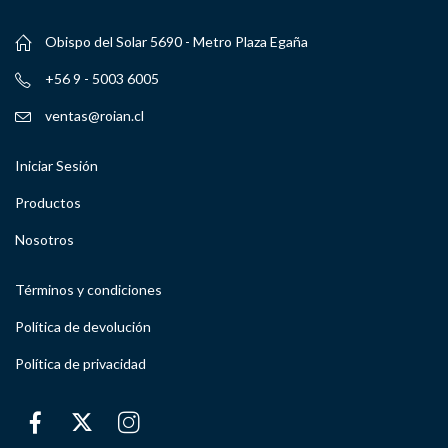
Obispo del Solar 5690 - Metro Plaza Egaña
+56 9 - 5003 6005
ventas@roian.cl
Iniciar Sesión
Productos
Nosotros
Términos y condiciones
Política de devolución
Política de privacidad