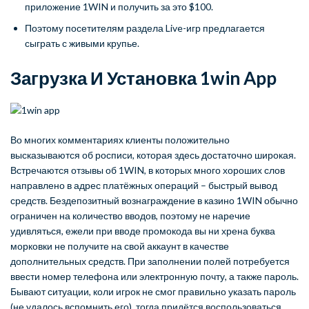
приложение 1WIN и получить за это $100.
Поэтому посетителям раздела Live-игр предлагается
сыграть с живыми крупье.
Загрузка И Установка 1win App
Во многих комментариях клиенты положительно
высказываются об росписи, которая здесь достаточно широкая.
Встречаются отзывы об 1WIN, в которых много хороших слов
направлено в адрес платёжных операций – быстрый вывод
средств. Бездепозитный вознаграждение в казино 1WIN обычно
ограничен на количество вводов, поэтому не наречие
удивляться, ежели при вводе промокода вы ни хрена буква
морковки не получите на свой аккаунт в качестве
дополнительных средств. При заполнении полей потребуется
ввести номер телефона или электронную почту, а также пароль.
Бывают ситуации, коли игрок не смог правильно указать пароль
(не удалось вспомнить его), тогда придётся воспользоваться