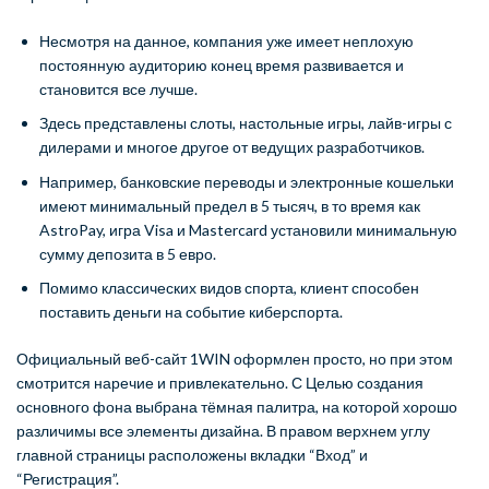
Несмотря на данное, компания уже имеет неплохую
постоянную аудиторию конец время развивается и
становится все лучше.
Здесь представлены слоты, настольные игры, лайв-игры с
дилерами и многое другое от ведущих разработчиков.
Например, банковские переводы и электронные кошельки
имеют минимальный предел в 5 тысяч, в то время как
AstroPay, игра Visa и Mastercard установили минимальную
сумму депозита в 5 евро.
Помимо классических видов спорта, клиент способен
поставить деньги на событие киберспорта.
Официальный веб-сайт 1WIN оформлен просто, но при этом
смотрится наречие и привлекательно. С Целью создания
основного фона выбрана тёмная палитра, на которой хорошо
различимы все элементы дизайна. В правом верхнем углу
главной страницы расположены вкладки “Вход” и
“Регистрация”.