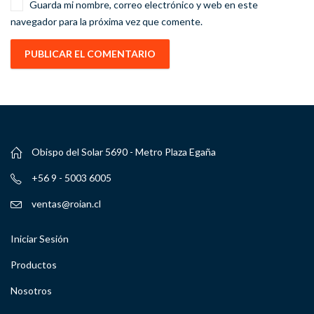
Guarda mi nombre, correo electrónico y web en este
navegador para la próxima vez que comente.
Obispo del Solar 5690 - Metro Plaza Egaña
+56 9 - 5003 6005
ventas@roian.cl
Iniciar Sesión
Productos
Nosotros