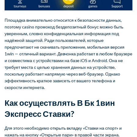
Площадка внимательно относится к безопасности данных,
поэтому
casino промокод бездепозитный бонус
можно быть
уверенным, словно конфиденциальная информация под
надёжной защитой. Ради пользователей, которые
предпочитают не скачивать приложение, мобильная версия
1win — отличный вариант. Девчонка работает в любом браузере
и совместима с устройствами на базе iOS и Android. Она не
требует места с целью хранения данных на устройстве,
поскольку работает напрямую через веб-браузер. Однако
эффективность краткое зависеть от вашего телефона и
скорости интернета.
Как осуществлять В Бк 1вин
Экспресс Ставки?
Для этого необходимо открыть вкладку «Ставки на спорт» и
нажать на кнопку «Открытые пари» в правой части экрана.