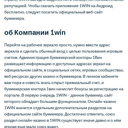
репутацией. Чтобы скачать приложение 1WIN на Андроид
бесплатно, следует посетить официальный веб-сайт
букмекера.
об Компании 1win
Перейти на рабочее зеркало просто, нужно ввести адрес
зеркала и сделать обычный вход с целью пользования игровым
счетом. Администрация букмекерской конторы 1Вин
размещает информацию о доступных адресах зеркал на
официальном сайте, в социальных сетях, игровых сообществах,
веб ресурсах других казино и букмекеров. В личном кабинете
вам пора и совесть знать открыт премиальный счет, и
букмекерская контора 1вин начислит бонусы за регистрацию на
портале. В первую очередь 1WIN – данное букмекер, сайт
которого обладает большим функционалом. Онлайн-казино
1WIN значится отдельным дополнительным разделом на
официальном сайте букмекера. Достаточно отметить, союз
раздел онлайн-казино в 1WIN существует иначе давно и о нём
игроки еще мало союз знают.