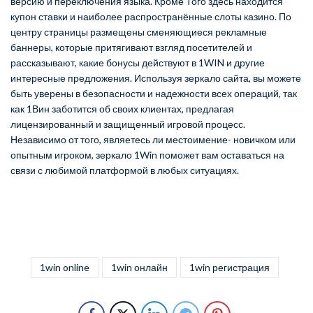
версию и переключения языка. Кроме Того здесь находится
купон ставки и наиболее распространённые слоты казино. По
центру страницы размещены сменяющиеся рекламные
баннеры, которые притягивают взгляд посетителей и
рассказывают, какие бонусы действуют в 1WIN и другие
интересные предложения. Используя зеркало сайта, вы можете
быть уверены в безопасности и надежности всех операций, так
как 1Вин заботится об своих клиентах, предлагая
лицензированный и защищенный игровой процесс.
Независимо от того, являетесь ли местоимение- новичком или
опытным игроком, зеркало 1Win поможет вам оставаться на
связи с любимой платформой в любых ситуациях.
1win online
1win онлайн
1win регистрация