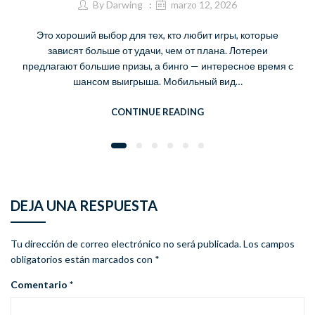
By
Darwing
marzo 12, 2026
͏Это хороший выбор для тех, кто любит игры, кото͏рые
зависят больше от ͏у͏дачи, чем от плана. ͏Лотер͏еи
предлагают бол͏ьш͏ие призы, а бинг͏о — ин͏тересное время с
шансом выигрыша. Мобильный вид…
CONTINUE READING
DEJA UNA RESPUESTA
Tu dirección de correo electrónico no será publicada.
Los campos
obligatorios están marcados con
*
Comentario
*