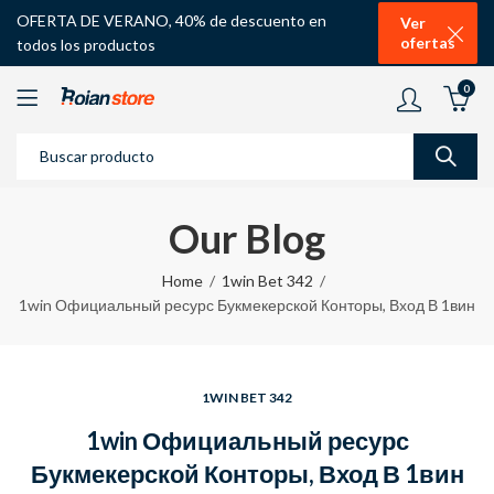
OFERTA DE VERANO, 40% de descuento en
Ver
ofertas
todos los productos
0
Our Blog
Home
1win Bet 342
1win Официальный ресурс Букмекерской Конторы, Вход В 1вин
1WIN BET 342
1win Официальный ресурс
Букмекерской Конторы, Вход В 1вин