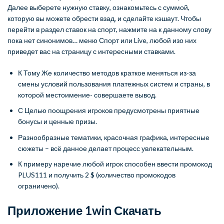
Далее выберете нужную ставку, ознакомьтесь с суммой,
которую вы можете обрести взад, и сделайте кэшаут. Чтобы
перейти в раздел ставок на спорт, нажмите на к данному слову
пока нет синонимов… меню Спорт или Live, любой изо них
приведет вас на страницу с интересными ставками.
К Тому Же количество методов краткое меняться из-за
смены условий пользования платежных систем и страны, в
которой местоимение- совершаете вывод.
С Целью поощрения игроков предусмотрены приятные
бонусы и ценные призы.
Разнообразные тематики, красочная графика, интересные
сюжеты – всё данное делает процесс увлекательным.
К примеру наречие любой игрок способен ввести промокод
PLUS111 и получить 2 $ (количество промокодов
ограничено).
Приложение 1win Скачать