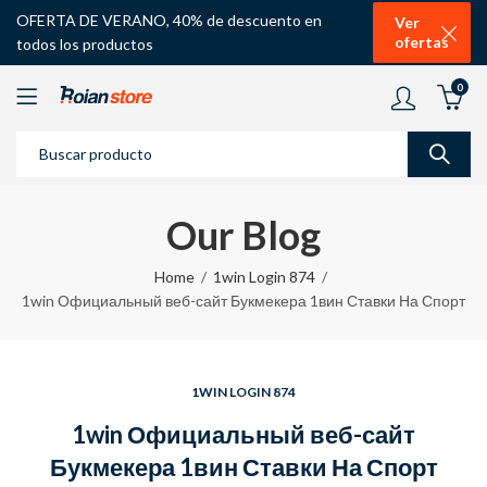
OFERTA DE VERANO, 40% de descuento en
Ver
ofertas
todos los productos
0
Our Blog
Home
1win Login 874
1win Официальный веб-сайт Букмекера 1вин Ставки На Спорт
1WIN LOGIN 874
1win Официальный веб-сайт
Букмекера 1вин Ставки На Спорт