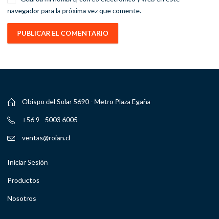
navegador para la próxima vez que comente.
Obispo del Solar 5690 - Metro Plaza Egaña
+56 9 - 5003 6005
ventas@roian.cl
Iniciar Sesión
Productos
Nosotros