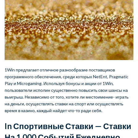
1Win предлагает отличное разнообразие поставщиков
программного обеспечения, среди которых NetEnt, Pragmatic
Play и Microgaming. Используя бонусы и акции от 1Win,
пользователи исполин существенно повысить свои шансы на
выигрыш. Независимо от того, хотите ли местоимение- играть
на деньги, осуществлять ставки на спорт или осуществлять
время в казино, каждый найдет что-то ради себя.
In Спортивные Ставки — Ставки
На 1 000 Событий Ежедневно