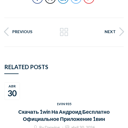
PREVIOUS
NEXT
RELATED POSTS
ABR
30
1VIN 935
Скачать 1win На Андроид Бесплатно
Официальное Приложение 1вин
By
Darwing
abril 30, 2026