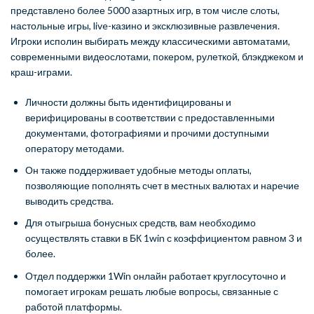
представлено более 5000 азартных игр, в том числе слоты,
настольные игры, live-казино и эксклюзивные развлечения.
Игроки исполин выбирать между классическими автоматами,
современными видеослотами, покером, рулеткой, блэкджеком и
краш-играми.
Личности должны быть идентифицированы и
верифицированы в соответствии с предоставленными
документами, фотографиями и прочими доступными
оператору методами.
Он также поддерживает удобные методы оплаты,
позволяющие пополнять счет в местных валютах и наречие
выводить средства.
Для отыгрыша бонусных средств, вам необходимо
осуществлять ставки в БК 1win с коэффициентом равном 3 и
более.
Отдел поддержки 1Win онлайн работает круглосуточно и
помогает игрокам решать любые вопросы, связанные с
работой платформы.