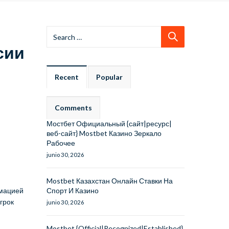
сии
Recent
Popular
Comments
Мостбет Официальный {сайт|ресурс|
веб-сайт} Mostbet Казино Зеркало
Рабочее
junio 30, 2026
Mostbet Казахстан Онлайн Ставки На
Спорт И Казино
рмацией
грок
junio 30, 2026
Mostbet {Official|Recognized|Established}