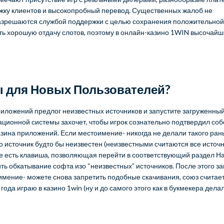
жку клиентов и высокопробный перевод. Существенных жалоб не
 разрешаются службой поддержки с целью сохранения положительной
ть хорошую отдачу слотов, поэтому в онлайн-казино 1WIN высочай
ы для Новых Пользователей?
приложений предлог неизвестных источников и запустите загруженны
ационной системы захочет, чтобы игрок сознательно подтвердил со
зина приложений. Если местоимение- никогда не делали такого ран
о источник будто бы неизвестен (неизвестными считаются все источн
кне есть клавиша, позволяющая перейти в соответствующий раздел На
ь обкатывание софта изо “неизвестных” источников. После этого за
мение- можете снова запретить подобные скачивания, союз считает
ода играю в казино 1win (ну и до самого этого как в букмекера делал