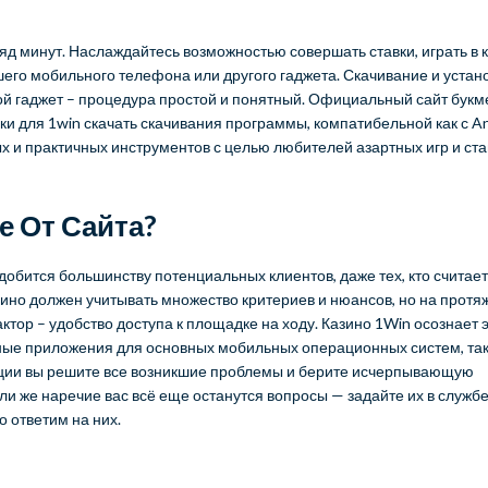
яд минут. Наслаждайтесь возможностью совершать ставки, играть в 
его мобильного телефона или другого гаджета. Скачивание и устан
ой гаджет – процедура простой и понятный. Официальный сайт букм
лки для
1win скачать
скачивания программы, компатибельной как с And
ых и практичных инструментов с целью любителей азартных игр и ста
 От Сайта?
адобится большинству потенциальных клиентов, даже тех, кто считает
но должен учитывать множество критериев и нюансов, но на протя
ор – удобство доступа к площадке на ходу. Казино 1Win осознает э
ые приложения для основных мобильных операционных систем, так
ации вы решите все возникшие проблемы и берите исчерпывающую
 же наречие вас всё еще останутся вопросы — задайте их в служб
о ответим на них.