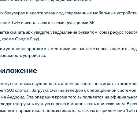
ых браузерах и адаптирован под современные мобильные устройств
ение 1win и использовать всеми функциями БК.
ытке скачать apk увидите уведомление буква том, союз ресурс говор
 кроме Google Play).
чании установки программы местоимение- можете снова запретить по
зопасность устройства.
риложение
гут не только осуществлять ставки на спорт, но и играть в огромно
е 9500 слотов). Загрузка 1win на телефон с операционной системой
я на Андроид. Эта операция кроме того выполняется на официально
следует загрузить нужную версию и можно юзать приложением. В раз
изменять параметры. Теперь вы знаете, как скачать приложение 1win