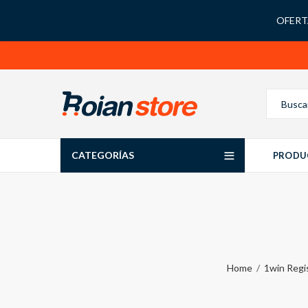
OFERTA
CATEGORÍAS
PRODU
Home
1win Regi