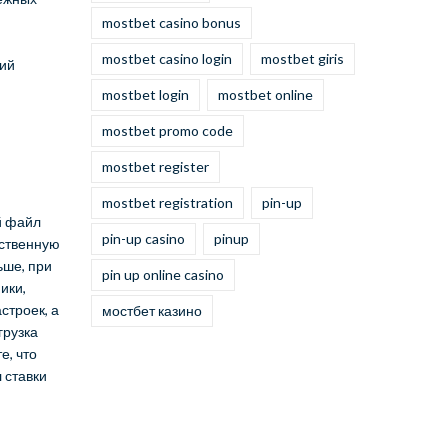
mostbet casino bonus
mostbet casino login
mostbet giris
ший
mostbet login
mostbet online
mostbet promo code
mostbet register
mostbet registration
pin-up
й файл
pin-up casino
pinup
бственную
ьше, при
pin up online casino
ики,
строек, а
мостбет казино
грузка
е, что
 ставки