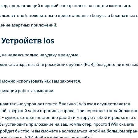
ер, предлагающий широкий спектр ставок на спорт и казино игр.
ользователей, включительно приветственные бонусы и бесплатные с
ение азартных приложений.
Устройств Ios
 не надеясь только на удачу в рандоме.
ность открыть счёт в российских рублях (RUB), без дополнительных
о можно использовать как вам захочется.
анизации работы компании.
значительно упрощает поиск. В казино 1win вход осуществляется
ой в верхней части страницы справа. При переходе в онлайн-казин
 сумма, которая постоянно растёт и которую любой игрок, хотя и с
бы установить приложение на ваш компьютер, просто 1Win скачать
ройдет быстро, и вы сможете наслаждаться игрой на большом экран
имо скачать APK-файл с официального сайта.