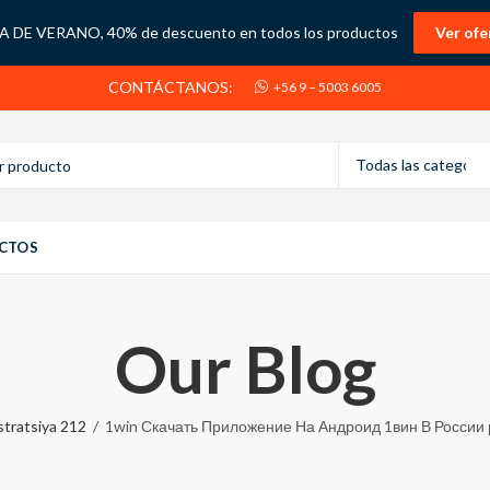
 DE VERANO, 40% de descuento en todos los productos
Ver ofe
CONTÁCTANOS:
+56 9 – 5003 6005
CTOS
Our Blog
stratsiya 212
1win Скачать Приложение На Андроид 1вин В России р