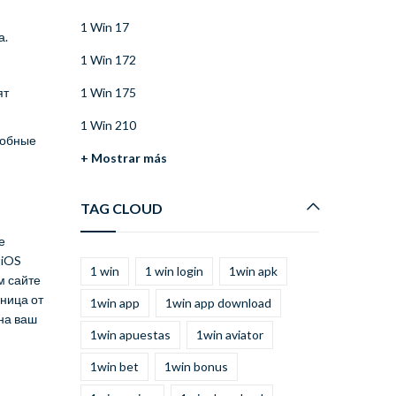
1 Win 17
а.
1 Win 172
1 Win 175
ят
1 Win 210
добные
+ Mostrar más
TAG CLOUD
е
 iOS
1 win
1 win login
1win apk
м сайте
ница от
1win app
1win app download
 на ваш
1win apuestas
1win aviator
1win bet
1win bonus