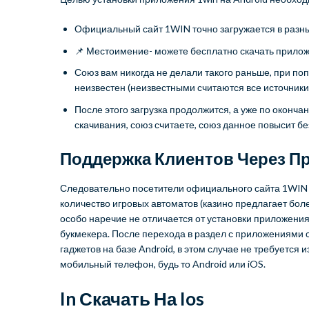
Официальный сайт 1WIN точно загружается в разн
📌 Местоимение- можете бесплатно скачать прилож
Союз вам никогда не делали такого раньше, при поп
неизвестен (неизвестными считаются все источники,
После этого загрузка продолжится, а уже по окон
скачивания, союз считаете, союз данное повысит бе
Поддержка Клиентов Через П
Следовательно посетители официального сайта 1WIN мо
количество игровых автоматов (казино предлагает боле
особо наречие не отличается от установки приложени
букмекера. После перехода в раздел с приложениями 
гаджетов на базе Android, в этом случае не требуется 
мобильный телефон, будь то Android или iOS.
In Скачать На Ios