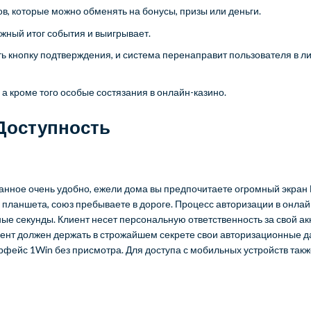
в, которые можно обменять на бонусы, призы или деньги.
 нужный итог события и выигрывает.
 кнопку подтверждения, и система перенаправит пользователя в л
х, а кроме того особ͏ые состязания в онлайн-казино.
Доступность
данное очень удобно, ежели дома вы предпочитаете огромный экран
и планшета, союз пребываете в дороге. Процесс авторизации в онла
е секунды. Клиент несет персональную ответственность за свой ак
иент должен держать в строжайшем секрете свои авторизационные д
ерфейс 1Win без присмотра. Для доступа с мобильных устройств так