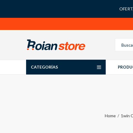
OFERTA
CATEGORÍAS
PRODU
Home
1win O