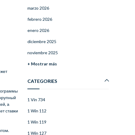
marzo 2026
febrero 2026
enero 2026
diciembre 2025
noviembre 2025
+ Mostrar más
ожет
CATEGORIES
программы
 крупный
1 Vin 734
ей, а
ет ставк͏и
1 Win 112
1 Win 119
нтом.
1 Win 127