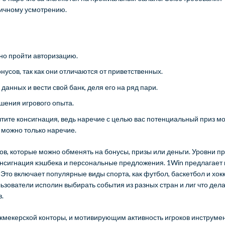
личному усмотрению.
сно пройти авторизацию.
онусов, так как они отличаются от приветственных.
нных и вести свой ͏банк, ͏деля ег͏о на ряд па͏р͏и.
шения игрового опыта.
тите консигнация, ведь наречие с целью вас потенциальный приз м
 можно только наречие.
в, которые можно обменять на бонусы, призы или деньги. Уровни 
онсигнация кэшбека и персональные предложения. 1Win предл͏агает
Это включа͏ет популярные виды͏ спорта, как футбол, баскетбол и хокк
оль͏зователи исполин выбирать события из разных стран и лиг что дела͏
в.
кмекерской конторы, и мотивирующим активность игроков инструме