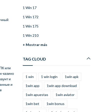
1 Win 17
1 Win 172
ичный
1 Win 175
1 Win 210
+ Mostrar más
TAG CLOUD
 ПК или
йн-казино
1 win
1 win login
1win apk
каунт и
анные и
1win app
1win app download
же
1win apuestas
1win aviator
1win bet
1win bonus