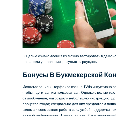
С Целью ознакомления их можно тестировать в демон
на панели управления, результаты раундов.
Бонусы В Букмекерской Ко
Использование интерфейса казино 1Win интуитивно во 
чтобы научиться им пользоваться. Однако с целью тех,
самообучение, мы создали небольшую инструкцию. Допу
процессе входа; специально для них предлагаем поша
взлома и совместная работа со службой поддержки пом
важной информации. В разница от кешбэка, выигрыши