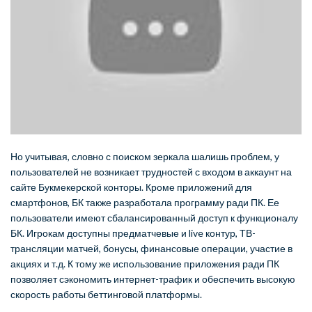
Но учитывая, словно с поиском зеркала шалишь проблем, у
пользователей не возникает трудностей с входом в аккаунт на
сайте Букмекерской конторы. Кроме приложений для
смартфонов, БК также разработала программу ради ПК. Ее
пользователи имеют сбалансированный доступ к функционалу
БК. Игрокам доступны предматчевые и live контур, ТВ-
трансляции матчей, бонусы, финансовые операции, участие в
акциях и т.д. К тому же использование приложения ради ПК
позволяет сэкономить интернет-трафик и обеспечить высокую
скорость работы беттинговой платформы.