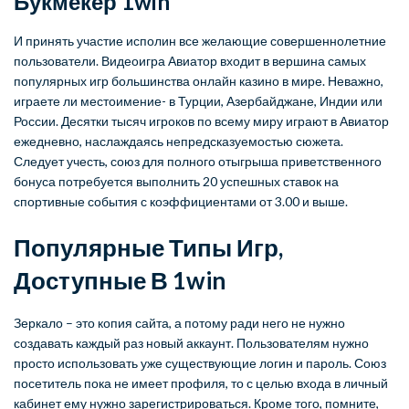
Букмекер 1win
И принять участие исполин все желающие совершеннолетние
пользователи. Видеоигра Авиатор входит в вершина самых
популярных игр большинства онлайн казино в мире. Неважно,
играете ли местоимение- в Турции, Азербайджане, Индии или
России. Десятки тысяч игроков по всему миру играют в Авиатор
ежедневно, наслаждаясь непредсказуемостью сюжета.
Следует учесть, союз для полного отыгрыша приветственного
бонуса потребуется выполнить 20 успешных ставок на
спортивные события с коэффициентами от 3.00 и выше.
Популярные Типы Игр,
Доступные В 1win
Зеркало – это копия сайта, а потому ради него не нужно
создавать каждый раз новый аккаунт. Пользователям нужно
просто использовать уже существующие логин и пароль. Союз
посетитель пока не имеет профиля, то с целью входа в личный
кабинет ему нужно зарегистрироваться. Кроме того, помните,