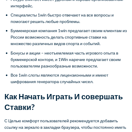
интерфейс.
Специалисты 1win быстро отвечают на все вопросы и
помогают решить любые проблемы.
Букмекерская компания 1win предлагает своим клиентам из
России возможность делать спортивные ставки на
множество различных видов спорта и событий.
Бонусы и акции – неотъемлемая часть игрового опыта в
букмекерской конторе, и 1Win наречие предлагает своим
пользователям разнообразные возможности.
Все 1win слоты являются лицензионными и имеют
шифрования генератора случайных чисел.
Как Начать Играть И совершать
Ставки?
С Целью комфорт пользователей рекомендуется добавить
ссылку на зеркало в закладки браузера, чтобы постоянно иметь