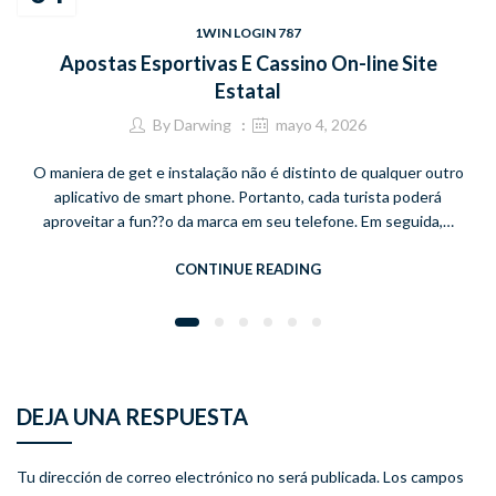
1WIN LOGIN 787
Apostas Esportivas E Cassino On-line Site
Estatal
By
Darwing
mayo 4, 2026
O maniera de get e instalação não é distinto de qualquer outro
aplicativo de smart phone. Portanto, cada turista poderá
aproveitar a fun??o da marca em seu telefone. Em seguida,…
CONTINUE READING
DEJA UNA RESPUESTA
Tu dirección de correo electrónico no será publicada.
Los campos