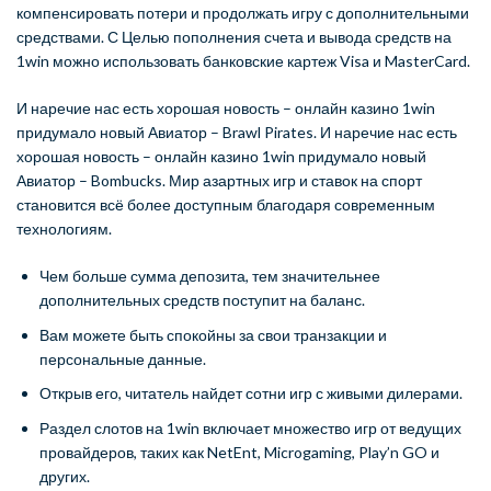
компенсировать потери и продолжать игру с дополнительными
средствами. С Целью пополнения счета и вывода средств на
1win можно использовать банковские картеж Visa и MasterCard.
И наречие нас есть хорошая новость – онлайн казино 1win
придумало новый Авиатор – Brawl Pirates. И наречие нас есть
хорошая новость – онлайн казино 1win придумало новый
Авиатор – Bombucks. Мир азартных игр и ставок на спорт
становится всё более доступным благодаря современным
технологиям.
Чем больше сумма депозита, тем значительнее
дополнительных средств поступит на баланс.
Вам можете быть спокойны за свои транзакции и
персональные данные.
Открыв его, читатель найдет сотни игр с живыми дилерами.
Раздел слотов на 1win включает множество игр от ведущих
провайдеров, таких как NetEnt, Microgaming, Play’n GO и
других.