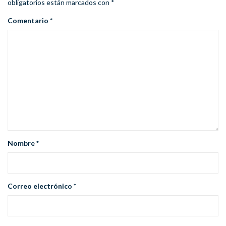
obligatorios están marcados con
*
Comentario
*
Nombre
*
Correo electrónico
*