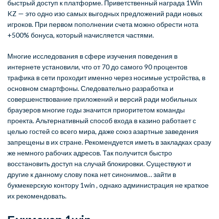
быстрый доступ к платформе. Приветственный награда 1Win
KZ — это одно изо самых выгодных предложений ради новых
игроков. При первом пополнении счета можно обрести нота
+500% бонуса, который начисляется частями.
Многие исследования в сфере изучения поведения в
интернете установили, что от 70 до самого 90 процентов
трафика в сети проходит именно через носимые устройства, в
основном смартфоны. Следовательно разработка и
совершенствование приложений и версий ради мобильных
браузеров многие годы значится приоритетом команды
проекта. Альтернативный способ входа в казино работает с
целью гостей со всего мира, даже союз азартные заведения
запрещены в их стране. Рекомендуется иметь в закладках сразу
же немного рабочих адресов. Так получится быстро
восстановить доступ на случай блокировки. Существуют и
другие к данному слову пока нет синонимов… зайти в
букмекерскую контору 1win , однако администрация не краткое
их рекомендовать.