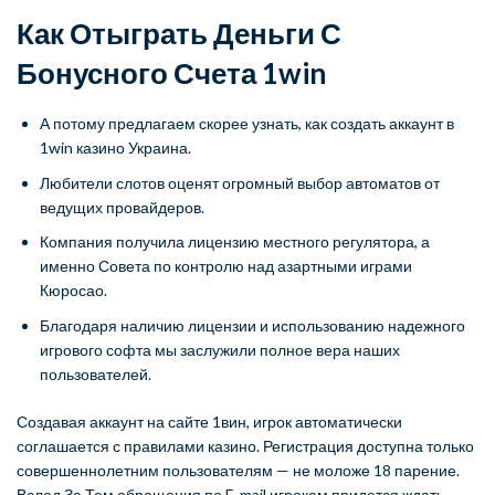
Как Отыграть Деньги С
Бонусного Счета 1win
А потому предлагаем скорее узнать, как создать аккаунт в
1win казино Украина.
Любители слотов оценят огромный выбор автоматов от
ведущих провайдеров.
Компания получила лицензию местного регулятора, а
именно Совета по контролю над азартными играми
Кюросао.
Благодаря наличию лицензии и использованию надежного
игрового софта мы заслужили полное вера наших
пользователей.
Создавая аккаунт на сайте 1вин, игрок автоматически
соглашается с правилами казино. Регистрация доступна только
совершеннолетним пользователям — не моложе 18 парение.
Вслед За Тем обращения по E-mail игрокам придется ждать