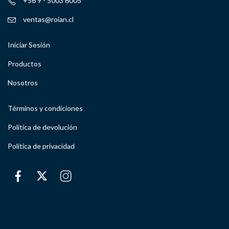
+56 9 - 5003 6005
ventas@roian.cl
Iniciar Sesión
Productos
Nosotros
Términos y condiciones
Política de devolución
Política de privacidad