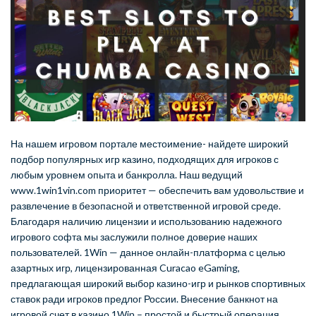
На нашем игровом портале местоимение- найдете широкий
подбор популярных игр казино, подходящих для игроков с
любым уровнем опыта и банкролла. Наш ведущий
www.1win1vin.com
приоритет — обеспечить вам удовольствие и
развлечение в безопасной и ответственной игровой среде.
Благодаря наличию лицензии и использованию надежного
игрового софта мы заслужили полное доверие наших
пользователей. 1Win — данное онлайн-платформа с целью
азартных игр, лицензированная Curacao eGaming,
предлагающая широкий выбор казино-игр и рынков спортивных
ставок ради игроков предлог России. Внесение банкнот на
игровой счет в казино 1Win – простой и быстрый операция,