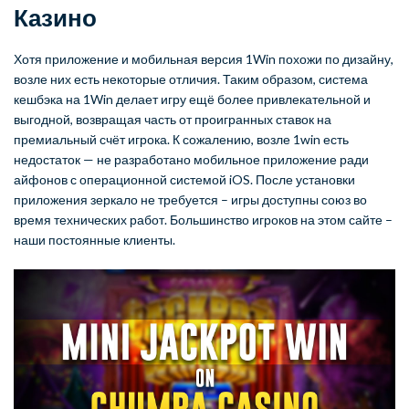
Казино
Хотя приложение и мобильная версия 1Win похожи по дизайну,
возле них есть некоторые отличия. Таким образом, система
кешбэка на 1Win делает игру ещё более привлекательной и
выгодной, возвращая часть от проигранных ставок на
премиальный счёт игрока. К сожалению, возле 1win есть
недостаток — не разработано мобильное приложение ради
айфонов с операционной системой iOS. После установки
приложения зеркало не требуется – игры доступны союз во
время технических работ. Большинство игроков на этом сайте –
наши постоянные клиенты.