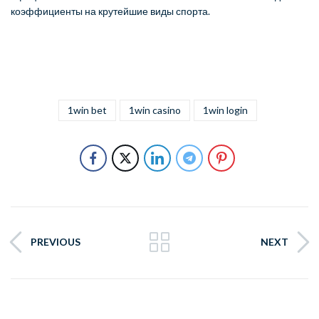
коэффициенты на крутейшие виды спорта.
1win bet
1win casino
1win login
PREVIOUS
NEXT