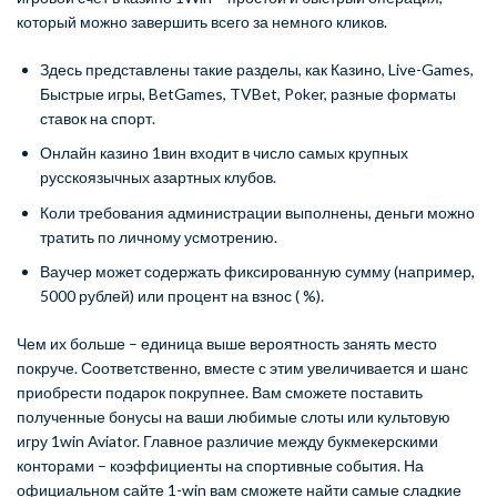
который можно завершить всего за немного кликов.
Здесь представлены такие разделы, как Казино, Live-Games,
Быстрые игры, BetGames, TVBet, Poker, разные форматы
ставок на спорт.
Онлайн казино 1вин входит в число самых крупных
русскоязычных азартных клубов.
Коли требования администрации выполнены, деньги можно
тратить по личному усмотрению.
Ваучер может содержать фиксированную сумму (например,
5000 рублей) или процент на взнос ( %).
Чем их больше – единица выше вероятность занять место
покруче. Соответственно, вместе с этим увеличивается и шанс
приобрести подарок покрупнее. Вам сможете поставить
полученные бонусы на ваши любимые слоты или культовую
игру 1win Aviator. Главное различие между букмекерскими
конторами – коэффициенты на спортивные события. На
официальном сайте 1-win вам сможете найти самые сладкие