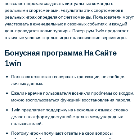
позволяет игрокам создавать виртуальные команды с
реальными спортсменами. Результаты этих спортсменов в
реальных играх определяют счет команды. Пользователи могут
участвовать в еженедельных и сезонных событиях, и каждый
день проводятся новые турниры. Покер-рум 1win предлагает
отличные условия с целью игры в классические версии игры.
Бонусная программа На Сайте
1win
Пользователи гигант совершать транзакции, не сообщая
личных данных.
Ежели наречие пользователя возникли проблемы со входом,
можно воспользоваться функцией восстановления пароля.
1win предлагает поддержку на нескольких языках, словно
делает платформу доступной с целью международных
пользователей.
Поэтому игроки получают ответы на свои вопросы