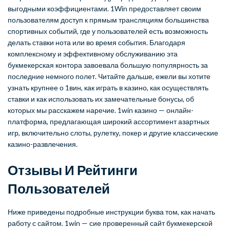
выгодными коэффициентами. 1Win предоставляет своим
пользователям доступ к прямым трансляциям большинства
спортивных событий, где у пользователей есть возможность
делать ставки нота или во время события. Благодаря
комплексному и эффективному обслуживанию эта
букмекерская контора завоевала большую популярность за
последние немного полет. Читайте дальше, ежели вы хотите
узнать крупнее о 1вин, как играть в казино, как осуществлять
ставки и как использовать их замечательные бонусы, об
которых мы расскажем наречие. 1win казино — онлайн-
платформа, предлагающая широкий ассортимент азартных
игр, включительно слоты, рулетку, покер и другие классические
казино-развлечения.
Отзывы И Рейтинг͏и
Пользователей
Ниже приведены подробные инструкции буква том, как начать
работу с сайтом. 1win — сие проверенный сайт букмекерской