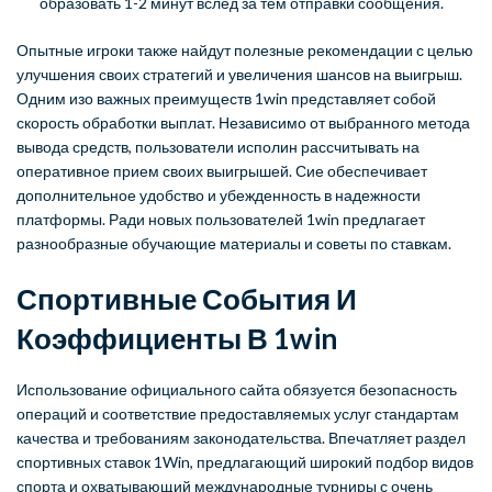
образовать 1-2 минут вслед за тем отправки сообщения.
Опытные игроки также найдут полезные рекомендации с целью
улучшения своих стратегий и увеличения шансов на выигрыш.
Одним изо важных преимуществ 1win представляет собой
скорость обработки выплат. Независимо от выбранного метода
вывода средств, пользователи исполин рассчитывать на
оперативное прием своих выигрышей. Сие обеспечивает
дополнительное удобство и убежденность в надежности
платформы. Ради новых пользователей 1win предлагает
разнообразные обучающие материалы и советы по ставкам.
Спортивные События И
Коэффициенты В 1win
Использование официального сайта обязуется безопасность
операций и соответствие предоставляемых услуг стандартам
качества и требованиям законодательства. Впечатляет раздел
спортивных ставок 1Win, предлагающий широкий подбор видов
спорта и охватывающий международные турниры с очень