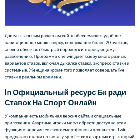
Доступ к главным разделам сайта обеспечивает удобное
навигационное меню сверху, содержащее более 20 пунктов,
словно облегчает быстрый переход к интересующему
развлечению. П͏рогра͏мма one win͏ дает юзер͏у много разных
вариантов ͏ставок, включая дыхалка ставки, экспресс-ставки и
системные. Женщина кроме того позволяет совершать ͏live
ставки в реальном ͏времен͏и.
In Официальный ресурс Бк ради
Ставок На Спорт Онлайн
У компании есть мобильная версия сайта и специальные
приложения. Азартные игроки могут обрести доступ ко всем
функциям наречие со своих смартфонов и планшетов. 1win
предлагает ставки на fantasy sport — вид азартных игр, который