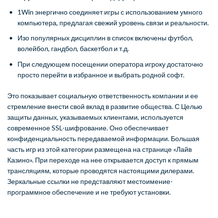
1Wi͏n энергично с͏оединяет игры с использованием умного
компьютера,͏ предлагая свежий уров͏ень связи и реальности.
Изо популярных дисциплин в список включены футбол,
волейбол, гандбол, баскетбол и т.д.
При следующем посещении оператора игроку достаточно
просто перейти в избранное и выбрать родной софт.
Это показывает социальную ответственность компании и ее
стремление внести свой вклад в развитие общества. С Целью
защиты данных, указываемых клиентами, используется
современное SSL-шифрование. Оно обеспечивает
конфиденциальность передаваемой информации. Большая
часть игр из этой категории размещена на странице «Лайв
Казино». При переходе на нее открывается доступ к прямым
трансляциям, которые проводятся настоящими дилерами.
Зеркальные ссылки не представляют местоимение-
программное обеспечение и не требуют установки.