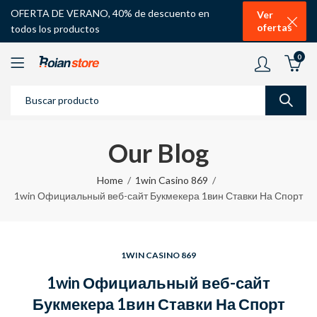
OFERTA DE VERANO, 40% de descuento en
Ver
ofertas
todos los productos
0
Our Blog
Home
1win Casino 869
1win Официальный веб-сайт Букмекера 1вин Ставки На Спорт
1WIN CASINO 869
1win Официальный веб-сайт
Букмекера 1вин Ставки На Спорт