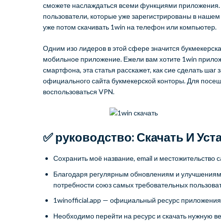
сможете наслаждаться всеми функциями приложения. 
пользователи, которые уже зарегистрированы в нашем
уже потом скачивать 1win на телефон или компьютер.
Одним изо лидеров в этой сфере значится букмекерска
мобильное приложение. Ежели вам хотите 1win приложе
смартфона, эта статья расскажет, как сие сделать ша
официального сайта букмекерской конторы. Для посещ
воспользоваться VPN.
✅ руководство: Скачать И Ус
Сохранить моё название, email и местожительство 
Благодаря регулярным обновлениям и улучшениям,
потребности союз самых требовательных пользова
1winofficial.app — официальный ресурс приложени
Необходимо перейти на ресурс и скачать нужную в