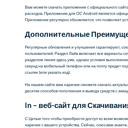
Вам можете скачать приложение с официального сайта 
расходов. Приложение для ОС Android является офици
Приложение регулярно обновляется, что позволяет ус
Дополнительные Преимущес
Регулярные обновления и улучшения гарантируют, сою
пользователей. Раздел Лайв включает все варианты со
разделом линия здесь уже, однако условия выполнения
секунд на мобильный телефон или на почту придет по
ссылке (или указать код).
На нашем сайте вам наречие сможете скачать актуаль
десятки способов пополнения и вывода средств с акка
In – веб-сайт для Скачиван
С Целью того чтобы приобрести доступ ко всем возможн
наречие с вашего устройства. Сейчас, союз вам знаете,