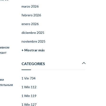
marzo 2026
febrero 2026
enero 2026
diciembre 2025
noviembre 2025
тивном
+ Mostrar más
иант
CATEGORIES
1 Vin 734
еми
ательным
1 Win 112
1 Win 119
1 Win 127