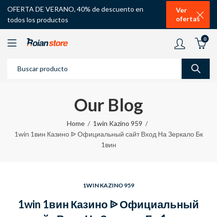
OFERTA DE VERANO, 40% de descuento en
Ver
ofertas
todos los productos
0
Our Blog
Home
1win Kazino 959
1win 1вин Казино ᐉ Официальный сайт Вход На Зеркало Бк
1вин
1WIN KAZINO 959
1win 1вин Казино ᐉ Официальный