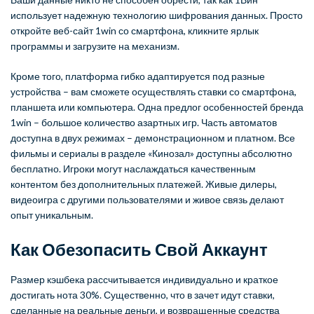
использует надежную технологию шифрования данных. Просто
откройте веб-сайт 1win со смартфона, кликните ярлык
программы и загрузите на механизм.
Кроме того, платформа гибко адаптируется под разные
устройства – вам сможете осуществлять ставки со смартфона,
планшета или компьютера. Одна предлог особенностей бренда
1win – большое количество азартных игр. Часть автоматов
доступна в двух режимах – демонстрационном и платном. Все
фильмы и сериалы в разделе «Кинозал» доступны абсолютно
бесплатно. Игроки могут наслаждаться качественным
контентом без дополнительных платежей. Живые дилеры,
видеоигра с другими пользователями и живое связь делают
опыт уникальным.
Как Обезопасить Свой Аккаунт
Размер кэшбека рассчитывается индивидуально и краткое
достигать нота 30%. Существенно, что в зачет идут ставки,
сделанные на реальные деньги, и возвращенные средства