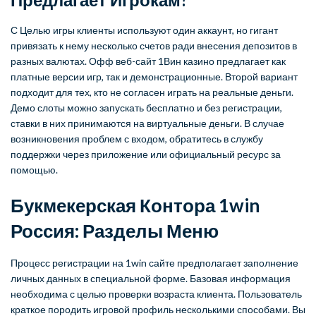
С Целью игры клиенты используют один аккаунт, но гигант
привязать к нему несколько счетов ради внесения депозитов в
разных валютах. Офф веб-сайт 1Вин казино предлагает как
платные версии игр, так и демонстрационные. Второй вариант
подходит для тех, кто не согласен играть на реальные деньги.
Демо слоты можно запускать бесплатно и без регистрации,
ставки в них принимаются на виртуальные деньги. В случае
возникновения проблем с входом, обратитесь в службу
поддержки через приложение или официальный ресурс за
помощью.
Букмекерская Контора 1win
Россия: Разделы Меню
Процесс регистрации на 1win сайте предполагает заполнение
личных данных в специальной форме. Базовая информация
необходима с целью проверки возраста клиента. Пользователь
краткое породить игровой профиль несколькими способами. Вы