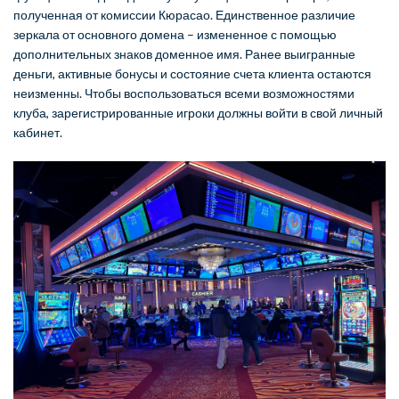
полученная от комиссии Кюрасао. Единственное различие
зеркала от основного домена – измененное с помощью
дополнительных знаков доменное имя. Ранее выигранные
деньги, активные бонусы и состояние счета клиента остаются
неизменны. Чтобы воспользоваться всеми возможностями
клуба, зарегистрированные игроки должны войти в свой личный
кабинет.