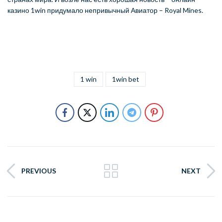
казино 1win придумало непривычный Авиатор – Royal Mines.
1 win
1win bet
PREVIOUS
NEXT