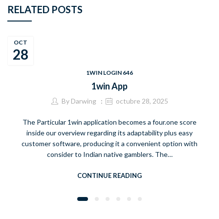
RELATED POSTS
OCT
28
1WIN LOGIN 646
1win App
By
Darwing
octubre 28, 2025
The Particular 1win application becomes a four.one score
inside our overview regarding its adaptability plus easy
customer software, producing it a convenient option with
consider to Indian native gamblers. The…
CONTINUE READING