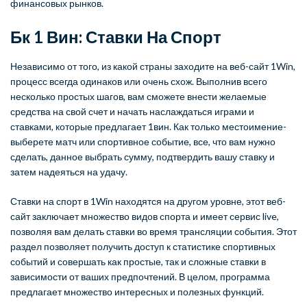
финансовых рынков.
Бк 1 Вин: Ставки На Спорт
Независимо от того, из какой страны заходите на веб-сайт 1Win,
процесс всегда одинаков или очень схож. Выполнив всего
несколько простых шагов, вам сможете внести желаемые
средства на свой счет и начать наслаждаться играми и
ставками, которые предлагает 1вин. Как только местоимение-
выберете матч или спортивное событие, все, что вам нужно
сделать, данное выбрать сумму, подтвердить вашу ставку и
затем надеяться на удачу.
Ставки на спорт в 1Win находятся на другом уровне, этот веб-
сайт заключает множество видов спорта и имеет сервис live,
позволяя вам делать ставки во время трансляции события. Этот
раздел позволяет получить доступ к статистике спортивных
событий и совершать как простые, так и сложные ставки в
зависимости от ваших предпочтений. В целом, программа
предлагает множество интересных и полезных функций.