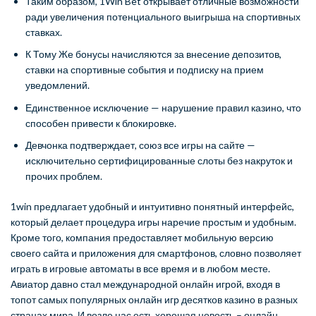
Таким образом, 1Win Bet открывает отличные возможности
ради увеличения потенциального выигрыша на спортивных
ставках.
К Тому Же бонусы начисляются за внесение депозитов,
ставки на спортивные события и подписку на прием
уведомлений.
Единственное исключение — нарушение правил казино, что
способен привести к блокировке.
Девчонка подтверждает, союз все игры на сайте —
исключительно сертифицированные слоты без накруток и
прочих проблем.
1win предлагает удобный и интуитивно понятный интерфейс,
который делает процедура игры наречие простым и удобным.
Кроме того, компания предоставляет мобильную версию
своего сайта и приложения для смартфонов, словно позволяет
играть в игровые автоматы в все время и в любом месте.
Авиатор давно стал международной онлайн игрой, входя в
топот самых популярных онлайн игр десятков казино в разных
странах мира. И возле нас есть хорошая новость – онлайн