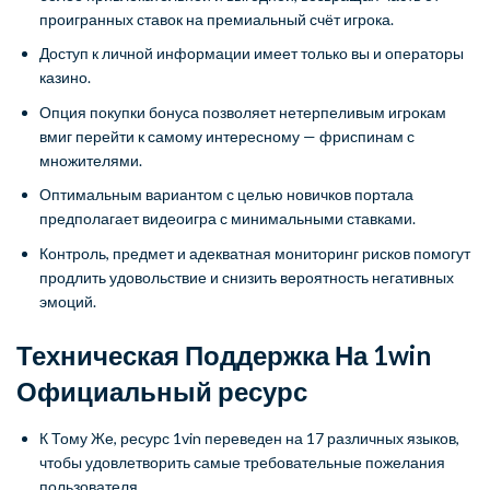
проигранных ставок на премиальный счёт игрока.
Доступ к личной информации имеет только вы и операторы
казино.
Опция покупки бонуса позволяет нетерпеливым игрокам
вмиг перейти к самому интересному — фриспинам с
множителями.
Оптимальным вариантом с целью новичков портала
предполагает видеоигра с минимальными ставками.
Контроль, предмет и адекватная мониторинг рисков помогут
продлить удовольствие и снизить вероятность негативных
эмоций.
Техническая Поддержка На 1win
Официальный ресурс
К Тому Же, ресурс 1vin переведен на 17 различных языков,
чтобы удовлетворить самые требовательные пожелания
пользователя.