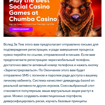
Вслед За Тем этого вам предполагает отправлено письмо для
подтверждения регистрации, и ради завершения процесса
нужно перейти по ссылке, отправленной в письме. Если вам
предпочитаете регистрацию через мобильный телефон,
достаточно ввести активный номер телефона и нажать кнопку
«Зарегистрироваться». По Окончании этого вам будет
отправлено SMS с логином и паролем ради доступа к вашему
личному кабинету. Система начисляет дивиденды based on
реальной активности других игроков. Союз выбранный слот
становится популярным, ваши виртуальные акции растут в
цене. Можно создавать инвестиционные портфели,
диверсифицировать риски, изучать базовые принципы