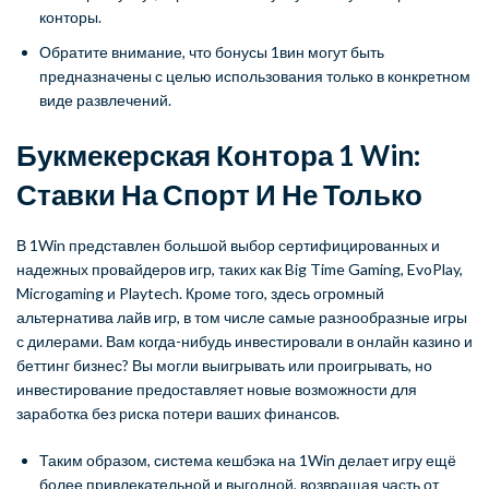
конторы.
Обратите внимание, что бонусы 1вин могут быть
предназначены с целью использования только в конкретном
виде развлечений.
Букмекерская Контора 1 Win:
Ставки На Спорт И Не Только
В 1Win представлен большой выбор сертифицированных и
надежных провайдеров игр, таких как Big Time Gaming, EvoPlay,
Microgaming и Playtech. Кроме того, здесь огромный
альтернатива лайв игр, в том числе самые разнообразные игры
с дилерами. Вам когда-нибудь инвестировали в онлайн казино и
беттинг бизнес? Вы могли выигрывать или проигрывать, но
инвестирование предоставляет новые возможности для
заработка без риска потери ваших финансов.
Таким образом, система кешбэка на 1Win делает игру ещё
более привлекательной и выгодной, возвращая часть от