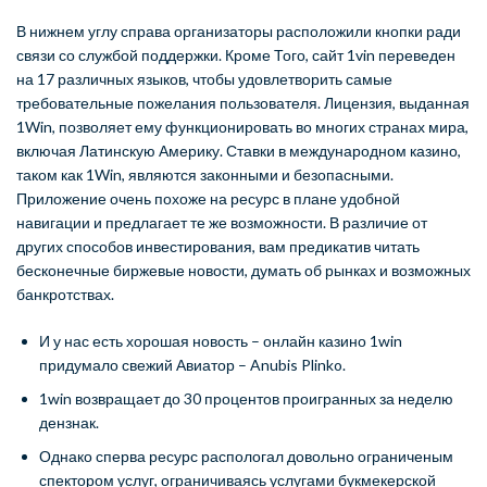
В нижнем углу справа организаторы расположили кнопки ради
связи со службой поддержки. Кроме Того, сайт 1vin переведен
на 17 различных языков, чтобы удовлетворить самые
требовательные пожелания пользователя. Лицензия, выданная
1Win, позволяет ему функционировать во многих странах мира,
включая Латинскую Америку. Ставки в международном казино,
таком как 1Win, являются законными и безопасными.
Приложение очень похоже на ресурс в плане удобной
навигации и предлагает те же возможности. В различие от
других способов инвестирования, вам предикатив читать
бесконечные биржевые новости, думать об рынках и возможных
банкротствах.
И у нас есть хорошая новость – онлайн казино 1win
придумало свежий Авиатор – Anubis Plinko.
1win возвращает до 30 процентов проигранных за неделю
дензнак.
Однако сперва ресурс распологал довольно ограниченым
спектором услуг, ограничиваясь услугами букмекерской