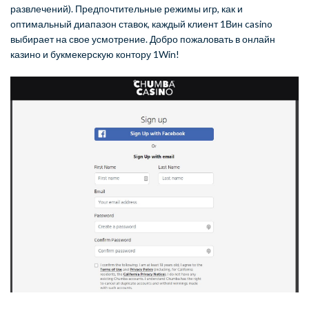
развлечений). Предпочтительные режимы игр, как и
оптимальный диапазон ставок, каждый клиент 1Вин casino
выбирает на свое усмотрение. Добро пожаловать в онлайн
казино и букмекерскую контору 1Win!