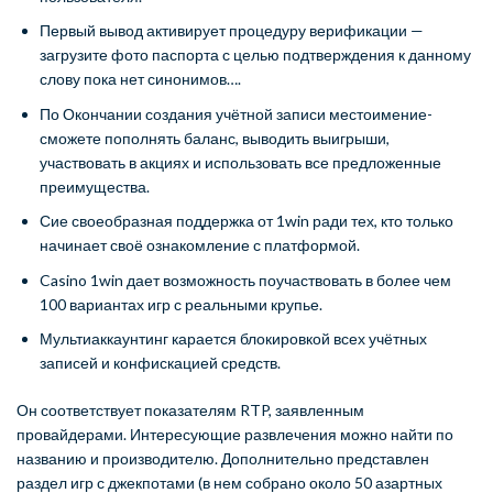
Первый вывод активирует процедуру верификации —
загрузите фото паспорта с целью подтверждения к данному
слову пока нет синонимов….
По Окончании создания учётной записи местоимение-
сможете пополнять баланс, выводить выигрыши,
участвовать в акциях и использовать все предложенные
преимущества.
Сие своеобразная поддержка от 1win ради тех, кто только
начинает своё ознакомление с платформой.
Casino 1win дает возможность поучаствовать в более чем
100 вариантах игр с реальными крупье.
Мультиаккаунтинг карается блокировкой всех учётных
записей и конфискацией средств.
Он соответствует показателям RTP, заявленным
провайдерами. Интересующие развлечения можно найти по
названию и производителю. Дополнительно представлен
раздел игр с джекпотами (в нем собрано около 50 азартных