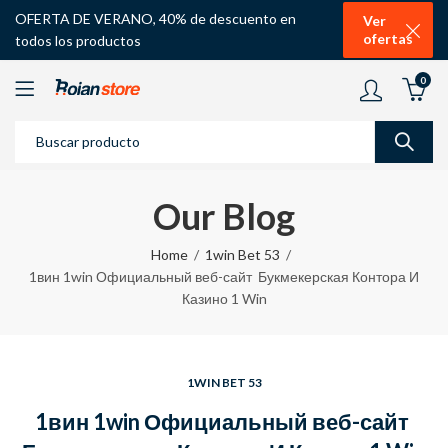
OFERTA DE VERANO, 40% de descuento en
Ver
ofertas
todos los productos
0
Our Blog
Home
1win Bet 53
1вин 1win Официальный веб-сайт ️ Букмекерская Контора И
Казино 1 Win
1WIN BET 53
1вин 1win Официальный веб-сайт ️