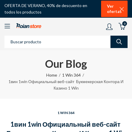
OFERTA DE VERANO, 40% de descuento en
Ver
ofertas
todos los productos
0
Our Blog
Home
1 Win 364
1вин 1win Официальный веб-сайт ️ Букмекерская Контора И
Казино 1 Win
1 WIN 364
1вин 1win Официальный веб-сайт ️