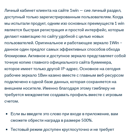
Личный кабинет клиента на сайте 1win — сие личный раздел,
доступный только зарегистрированным пользователям. Когда
мы испытали продукт, одним изо основных преимуществ 1 win
является быстрая регистрация и простой интерфейс, которые
делают навигацию по сайту удобной с целью новых
пользователей. Оригинальное и работающее зеркало 1Win –
данное один предлог самых эффективных способов обхода
блокировки. Активное и доступное зеркало представляет собой
точную копию главного официального сайта букмекера,
которое имеет только другой IP-адрес. Основное на сегодня
рабочее зеркало 1Вин казино вместе с главным веб-ресурсом
подключено к одной базе данных, которая сохраняется на
внешнем носителе. Именно благодаря этому гэмблеру не
требуется междометие создавать профиль вместе с игровым
счетом.
Если вы введете это слово при входе в приложение, вам
сможете обрести награда в размере 500%.
Тестовый режим доступен круглосуточно и не требует