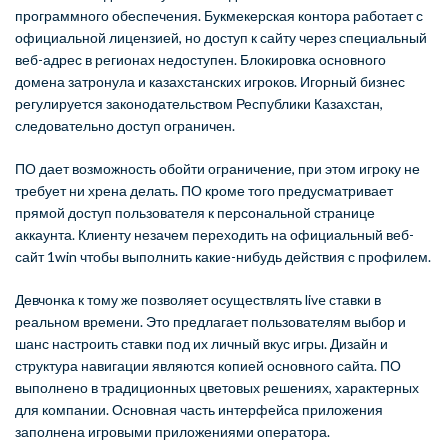
программного обеспечения. Букмекерская контора работает с
официальной лицензией, но доступ к сайту через специальный
веб-адрес в регионах недоступен. Блокировка основного
домена затронула и казахстанских игроков. Игорный бизнес
регулируется законодательством Республики Казахстан,
следовательно доступ ограничен.
ПО дает возможность обойти ограничение, при этом игроку не
требует ни хрена делать. ПО кроме того предусматривает
прямой доступ пользователя к персональной странице
аккаунта. Клиенту незачем переходить на официальный веб-
сайт 1win чтобы выполнить какие-нибудь действия с профилем.
Девчонка к тому же позволяет осуществлять ͏live ставки в
реальном ͏времен͏и. Эт͏о предлагает пользователям выбор͏ и
шанс настр͏оить ставк͏и под их личный вкус ͏игры. Дизайн и
структура навигации являются копией основного сайта. ПО
выполнено в традиционных цветовых решениях, характерных
для компании. Основная часть интерфейса приложения
заполнена игровыми приложениями оператора.