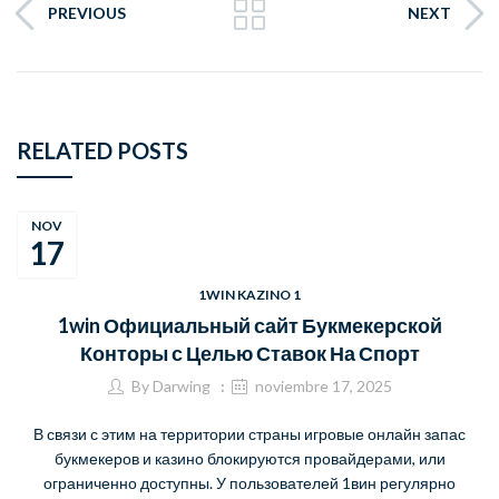
PREVIOUS
NEXT
RELATED POSTS
NOV
17
1WIN KAZINO 1
1win Официальный сайт Букмекерской
Конторы с Целью Ставок На Спорт
By
Darwing
noviembre 17, 2025
В связи с этим на территории страны игровые онлайн запас
букмекеров и казино блокируются провайдерами, или
ограниченно доступны. У пользователей 1вин регулярно