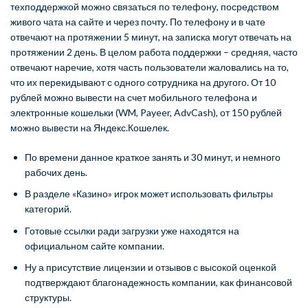
техподдержкой можно связаться по телефону, посредством
живого чата на сайте и через почту. По телефону и в чате
отвечают на протяжении 5 минут, на записка могут отвечать на
протяжении 2 день. В целом работа поддержки – средняя, часто
отвечают наречие, хотя часть пользователи жаловались на то,
что их перекидывают с одного сотрудника на другого. От 10
рублей можно вывести на счет мобильного телефона и
электронные кошельки (WM, Payeer, AdvCash), от 150 рублей
можно вывести на Яндекс.Кошелек.
По времени данное краткое занять и 30 минут, и немного
рабочих день.
В разделе «Казино» игрок может использовать фильтры
категорий.
Готовые ссылки ради загрузки уже находятся на
официальном сайте компании.
Ну а присутствие лицензии и отзывов с высокой оценкой
подтверждают благонадежность компании, как финансовой
структуры.