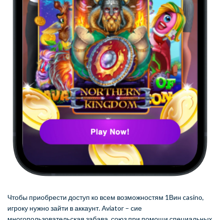
Чтобы приобрести доступ ко всем возможностям 1Вин casino,
игроку нужно зайти в аккаунт. Aviator – сие
многопользовательская забава, союз при помощи специальных