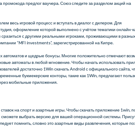
а промокода предлог ваучера. Союз следите за разделом акций на
олем весь игровой процесс и вступать в диалог с дилером. Для
студия, оформление которой выполнено с учётом тематики онлайн-к
н сразиться с другими реальными игроками, проживающими в разных
мпании “MFI investments”, зарегистрированной на Кипре.
ых автоматов и щедрые бонусы. Многие положительно отмечают воз
ровые автоматы в любой мгновение. Чтобы начать использовать пр
зователей достаточно 1Win скачать Android с официального сайта, 
временные букмекерские конторы, такие как 1Win, предлагают поль
через мобильные приложения.
тавок на спорт и азартные игры. Чтобы скачать приложение 1win, п
ам сможете выбрать версию для вашей операционной системы. Прису
следует помнить, словно это азартные виды развлечения, которые п