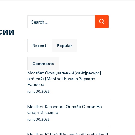
сии
Recent
Popular
Comments
Мостбет Официальный {сайт|ресурс|
веб-сайт} Mostbet Казино Зеркало
Рабочее
junio 30, 2026
Mostbet Казахстан Онлайн Ставки На
Спорт И Казино
junio 30, 2026
Mostbet {Official|Recognized|Established}