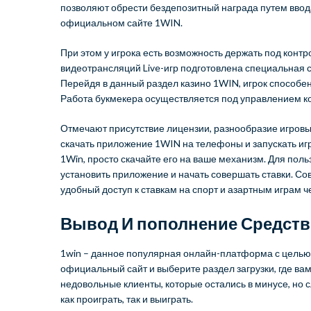
позволяют обрести бездепозитный награда путем ввод
официальном сайте 1WIN.
При этом у игрока есть возможность держать под контр
видеотрансляций Live-игр подготовлена специальная 
Перейдя в данный раздел казино 1WIN, игрок способе
Работа букмекера осуществляется под управлением ко
Отмечают присутствие лицензии, разнообразие игров
скачать приложение 1WIN на телефоны и запускать иг
1Win, просто скачайте его на ваше механизм. Для поль
установить приложение и начать совершать ставки. Со
удобный доступ к ставкам на спорт и азартным играм 
Вывод И пополнение Средств
1win – данное популярная онлайн-платформа с целью с
официальный сайт и выберите раздел загрузки, где в
недовольные клиенты, которые остались в минусе, но 
как проиграть, так и выиграть.