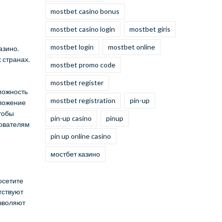
mostbet casino bonus
mostbet casino login
mostbet giris
mostbet login
mostbet online
азино.
 странах.
mostbet promo code
mostbet register
можность
mostbet registration
pin-up
иложение
чтобы
pin-up casino
pinup
зователям
pin up online casino
мостбет казино
осетите
тствуют
озволяют