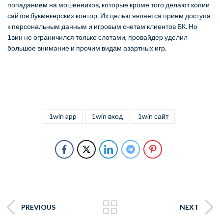
попаданием на мошенников, которые кроме того делают копии
сайтов букмекерских контор. Их целью является прием доступа
к персональным данным и игровым счетам клиентов БК. Но
1вин не ограничился только слотами, провайдер уделил
большое внимание и прочим видам азартных игр.
1win app
1win вход
1win сайт
PREVIOUS
NEXT