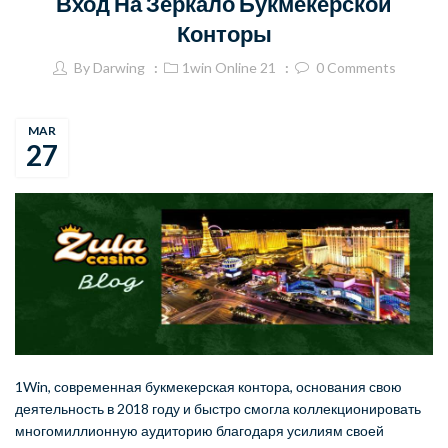
Вход На Зеркало Букмекерской
Конторы
By
Darwing
1win Online 21
0
Comments
MAR
27
1Win, современная букмекерская контора, основания свою
деятельность в 2018 году и быстро смогла коллекционировать
многомиллионную аудиторию благодаря усилиям своей