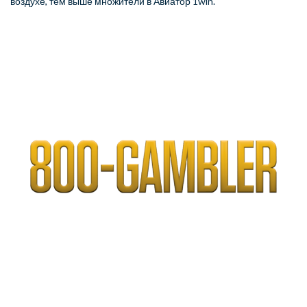
воздухе, тем выше множители в Авиатор 1win.