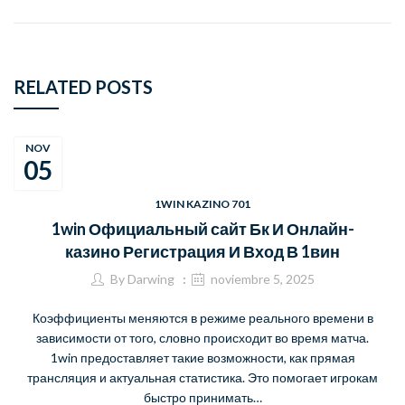
RELATED POSTS
NOV
05
1WIN KAZINO 701
1win Официальный сайт Бк И Онлайн-
казино Регистрация И Вход В 1вин
By
Darwing
noviembre 5, 2025
Коэффициенты меняются в режиме реального времени в
зависимости от того, словно происходит во время матча.
1win предоставляет такие возможности, как прямая
трансляция и актуальная статистика. Это помогает игрокам
быстро принимать…