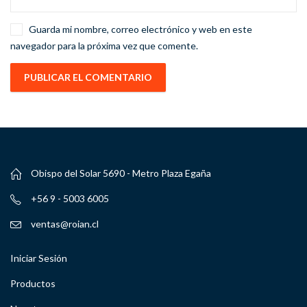
Guarda mi nombre, correo electrónico y web en este
navegador para la próxima vez que comente.
Obispo del Solar 5690 - Metro Plaza Egaña
+56 9 - 5003 6005
ventas@roian.cl
Iniciar Sesión
Productos