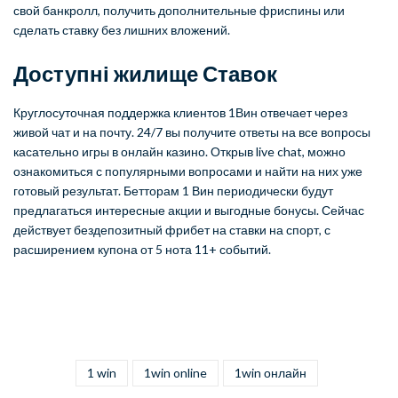
свой банкролл, получить дополнительные фриспины или
сделать ставку без лишних вложений.
Доступні жилище Ставок
Круглосуточная поддержка клиентов 1Вин отвечает через
живой чат и на почту. 24/7 вы получите ответы на все вопросы
касательно игры в онлайн казино. Открыв live chat, можно
ознакомиться с популярными вопросами и найти на них уже
готовый результат. Бетторам 1 Вин периодически будут
предлагаться интересные акции и выгодные бонусы. Сейчас
действует бездепозитный фрибет на ставки на спорт, с
расширением купона от 5 нота 11+ событий.
1 win
1win online
1win онлайн