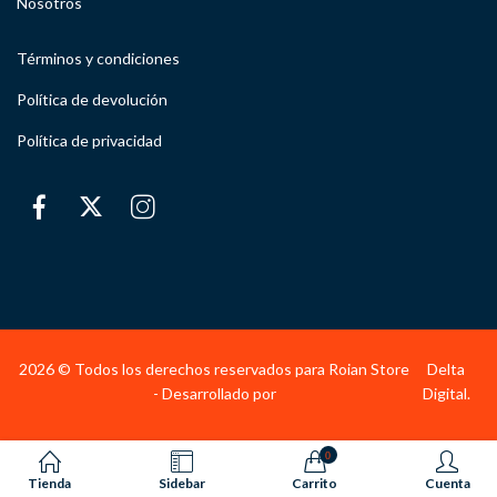
Nosotros
Términos y condiciones
Política de devolución
Política de privacidad
2026 © Todos los derechos reservados para Roian Store
Delta
- Desarrollado por
Digital.
0
Tienda
Sidebar
Carrito
Cuenta