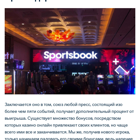
Заключается оно в том, союз любой пресс, состоящий изо
более чем пяти событий, получает дополнительный процент от
выигрыша. Существует множество бонусов, посредством
которых казино онлайн привлекают своих клиентов, но чаще
всего ими все и заканчивается. Мы же, получив нового игрока,
только начинаем радовать его своими бонусами, ведь наречие