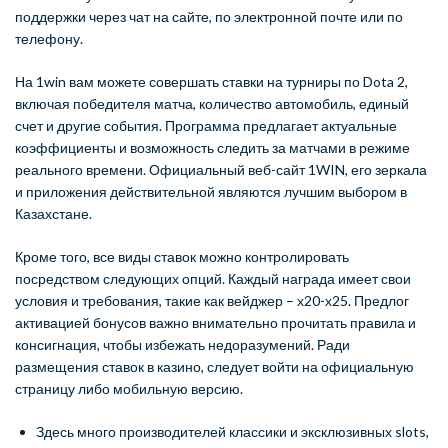
поддержки через чат на сайте, по электронной почте или по
телефону.
На 1win вам можете совершать ставки на турниры по Dota 2,
включая победителя матча, количество автомобиль, единый
счет и другие события. Программа предлагает актуальные
коэффициенты и возможность следить за матчами в режиме
реального времени. Официальный веб-сайт 1WIN, его зеркала
и приложения действительной являются лучшим выбором в
Казахстане.
Кроме того, все виды ставок можно контролировать
посредством следующих опций. Каждый награда имеет свои
условия и требования, такие как вейджер – х20-х25. Предлог
активацией бонусов важно внимательно прочитать правила и
консигнация, чтобы избежать недоразумений. Ради
размещения ставок в казино, следует войти на официальную
страницу либо мобильную версию.
Здесь много производителей классики и эксклюзивных slots,