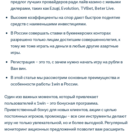
предлог лучших провайдеров ради лайв казино с живыми
дилерами, таких как Ezugi, Evolution, TVBet, Beter Live.
Высокие коэффициенты на спор дают быстрое поднятие
средств с наименьшими инвестициями.
В России совершать ставки в букмекерских конторах
разрешено только лицам достигшим совершеннолетия, к
тому же тоже играть на деньги в любые другие азартные
игры.
Регистрация – это то, с зачем нужно начать игру на рубли в
Ван вин.
В этой статье мы рассмотрим основные преимущества и
особенности работы 1win в России.
Один изо важных моментов, который привлекает
пользователей к 1win – это бонусная программа.
Приветственный бонус для новых клиентов, акции с целью
постоянных игроков, промокоды – все сии инструменты делают
игру не только увлекательной, но и более выгодной. Регулярный
мониторинг акционных предложений позволит вам расширить