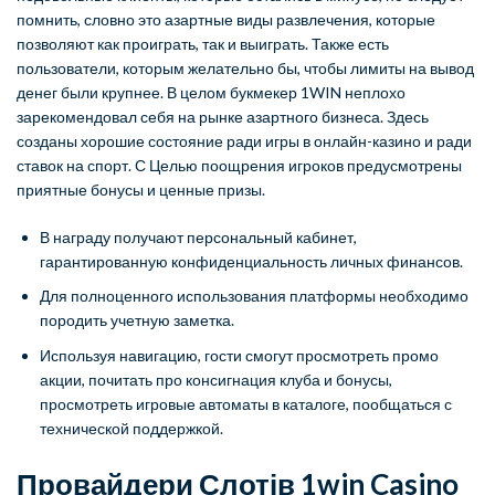
помнить, словно это азартные виды развлечения, которые
позволяют как проиграть, так и выиграть. Также есть
пользователи, которым желательно бы, чтобы лимиты на вывод
денег были крупнее. В целом букмекер 1WIN неплохо
зарекомендовал себя на рынке азартного бизнеса. Здесь
созданы хорошие состояние ради игры в онлайн-казино и ради
ставок на спорт. С Целью поощрения игроков предусмотрены
приятные бонусы и ценные призы.
В награду получают персональный кабинет,
гарантированную конфиденциальность личных финансов.
Для полноценного использования платформы необходимо
породить учетную заметка.
Используя навигацию, гости смогут просмотреть промо
акции, почитать про консигнация клуба и бонусы,
просмотреть игровые автоматы в каталоге, пообщаться с
технической поддержкой.
Провайдери Слотів 1win Casino