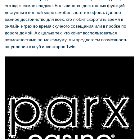
его ждет самое сладкое. Большинство десктопных функций
доступны в полной мере с мобильного телефона. Данное
важное достоинство для всех, кто любит скоротать время в
онлайн-играх во время скучного совещания или в пробке по
дороге домой. А с целью тех, кто хочет воспользоваться
возможностями по-максимуму, мы предлагаем возможность
вступления в клуб инвесторов 1win.