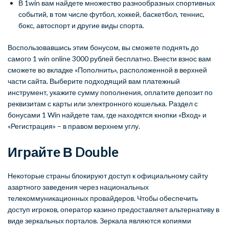
В 1win вам найдете множество разнообразных спортивных
событий, в том числе футбол, хоккей, баскетбол, теннис,
бокс, автоспорт и другие виды спорта.
Воспользовавшись этим бонусом, вы сможете поднять до
самого
1 win online
3000 рублей бесплатно. Внести взнос вам
сможете во вкладке «Пополнить», расположенной в верхней
части сайта. Выберите подходящий вам платежный
инструмент, укажите сумму пополнения, оплатите депозит по
реквизитам с карты или электронного кошелька. Раздел с
бонусами 1 Win найдете там, где находятся кнопки «Вход» и
«Регистрация» – в правом верхнем углу.
Играйте В Double
Некоторые страны блокируют доступ к официальному сайту
азартного заведения через национальных
телекоммуникационных провайдеров. Чтобы обеспечить
доступ игроков, оператор казино предоставляет альтернативу в
виде зеркальных порталов. Зеркала являются копиями