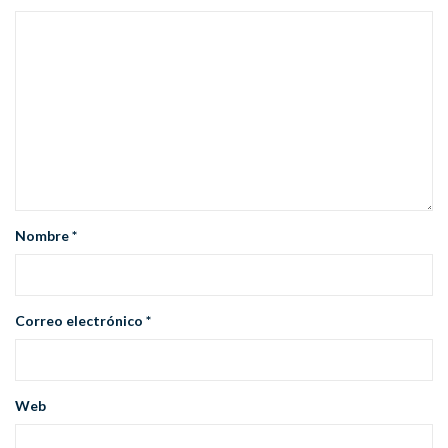
Nombre
*
Correo electrónico
*
Web