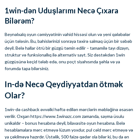
1win-dən Uduşlarımı Necə Çıxara
Bilərəm?
Beynəlxalq oyun cəmiyyətinin vahid hissəsi olun və yeni qələbələr
üçün tələsin. Bu, bahislərinizi sonraya təxirə salmaq üçün bir səbəb
deyil. Belə hallar ötrü bir güzgü təmin edilir – tamamilə tayı dizayn,
struktur və funksionallıq ilə alternativ sayt. Siz dəstəkdən 1win
güzgüsünə keçid tələb edə, onu poçt siyahısında şəhla və ya
forumda tapa bilərsiniz.
In-də Necə Qeydiyyatdan ötmək
Olar?
1win-də cashback əvvəlki həftə edilən mərclərin məbləğinə əsasən
verilir. Oxşarı
https://www.1winazc.com
zamanda, sayma üsulu
unikaldır – bonus hesabına deyil, bilavasitə oyun hesabına. Belə
hesablamalara mərc etməyə lüzum yoxdur, pul cəld mərc etməyə və
ya çəkilməyə hazırdır. Üstəlik, 500 faizə qədər ola bilər ki, bu da ən