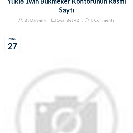
Yüklə 1win Bukmeker Kontorunun Rəsmi
Saytı
By
Darwing
1win Bet 42
0
Comments
MAR
27