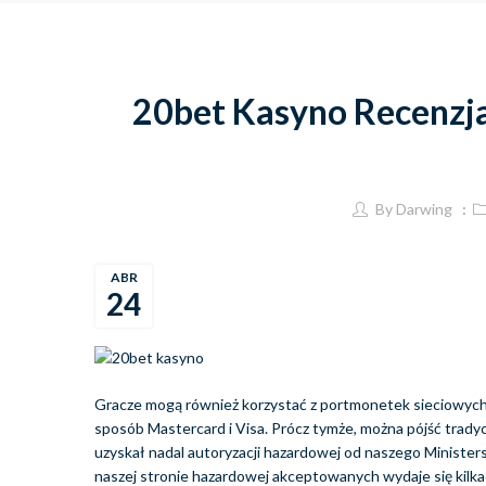
20bet Kasyno Recenzja
By
Darwing
ABR
24
Gracze mogą również korzystać z portmonetek sieciowych , 
sposób Mastercard i Visa. Prócz tymże, można pójść trad
uzyskał nadal autoryzacji hazardowej od naszego Minister
naszej stronie hazardowej akceptowanych wydaje się kilk