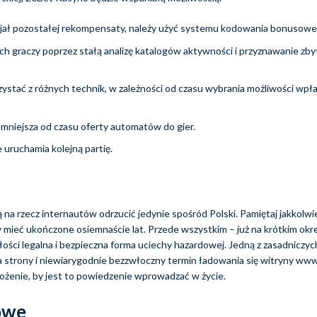
cjał pozostałej rekompensaty, należy użyć systemu kodowania bonusow
ych graczy poprzez stałą analizę katalogów aktywności i przyznawanie zb
stać z różnych technik, w zależności od czasu wybrania możliwości wpła
 mniejsza od czasu oferty automatów do gier.
 uruchamia kolejną partię.
a rzecz internautów odrzucić jedynie spośród Polski. Pamiętaj jakkolwie
y mieć ukończone osiemnaście lat. Przede wszystkim – już na krótkim okr
ści legalna i bezpieczna forma uciechy hazardowej. Jedną z zasadniczych
wa strony i niewiarygodnie bezzwłoczny termin ładowania się witryny ww
ołożenie, by jest to powiedzenie wprowadzać w życie.
owe