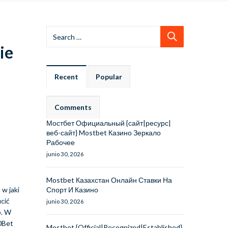
ie
Recent
Popular
Comments
Мостбет Официальный {сайт|ресурс|
веб-сайт} Mostbet Казино Зеркало
Рабочее
junio 30, 2026
Mostbet Казахстан Онлайн Ставки На
Спорт И Казино
 w jaki
cić
junio 30, 2026
p. W
20Bet
Mostbet {Official|Recognized|Established}