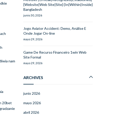
ędkie
{Website|Web Site|Site} {In|Within|Inside}
Bangladesh
junio 30, 2026
Jogo Aviator Accident: Demo, Análise E
Onde Jogar On-line
nach
mayo 29, 2026
ch
Game De Recurso Financeiro 1win Web
Site Formal
żliwia nam
mayo 29, 2026
ARCHIVES
ia
junio 2026
mayo 2026
ch
20bet
gradzanie
abril 2026