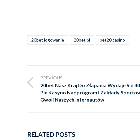
20bet logowanie
20bet pl
bet20 casino
PREVIOUS
20bet Nasz Kraj Do Złapania Wydaje Się 4
Pln Kasyno Nadprogram I Zakłady Sporto
Gwoli Naszych Internautów
RELATED POSTS