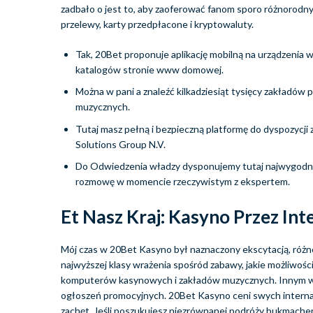
zadbało o jest to, aby zaoferować fanom sporo różnorodny
przelewy, karty przedpłacone i kryptowaluty.
Tak, 20Bet proponuje aplikację mobilną na urządzenia 
katalogów stronie www domowej.
Można w pani a znaleźć kilkadziesiąt tysięcy zakład
muzycznych.
Tutaj masz pełną i bezpieczną platformę do dyspozycji
Solutions Group N.V.
Do Odwiedzenia władzy dysponujemy tutaj najwygodniej
rozmowę w momencie rzeczywistym z ekspertem.
Et Nasz Kraj: Kasyno Przez In
Mój czas w 20Bet Kasyno był naznaczony ekscytacją, róż
najwyższej klasy wrażenia spośród zabawy, jakie możliwoś
komputerów kasynowych i zakładów muzycznych. Innym wa
ogłoszeń promocyjnych. 20Bet Kasyno ceni swych interna
zachęt. Jeśli poszukujesz niezrównanej podróży bukmacher