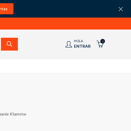
rtas
HOLA,
0
ENTRAR
dzanie Kłamstw