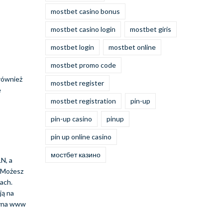
mostbet casino bonus
mostbet casino login
mostbet giris
mostbet login
mostbet online
mostbet promo code
również
mostbet register
e
mostbet registration
pin-up
pin-up casino
pinup
pin up online casino
мостбет казино
N, a
. Możesz
ach.
ją na
tryna www