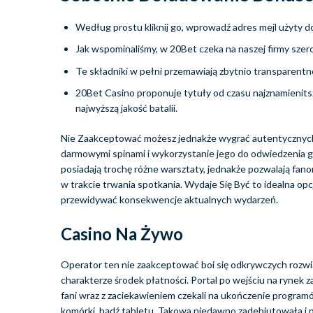
Według prostu kliknij go, wprowadź adres mejl użyty d
Jak wspominaliśmy, w 20Bet czeka na naszej firmy szer
Te składniki w pełni przemawiają zbytnio transparentn
20Bet Casino proponuje tytuły od czasu najznamienits
najwyższą jakość batalii.
Nie Zaakceptować możesz jednakże wygrać autentycznych 
darmowymi spinami i wykorzystanie jego do odwiedzenia gr
posiadają trochę różne warsztaty, jednakże pozwalają fan
w trakcie trwania spotkania. Wydaje Się Być to idealna op
przewidywać konsekwencje aktualnych wydarzeń.
Casino Na Żywo
Operator ten nie zaakceptować boi się odkrywczych rozwi
charakterze środek płatności. Portal po wejściu na rynek 
fani wraz z zaciekawieniem czekali na ukończenie programó
komórki, bądź tabletu. Takowa niedawno zadebiutowała i 