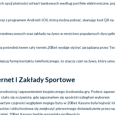
ch opcji płatności od kart bankowych według portfele elektroniczne, pr
wraz z programem Android i iOS, którą można pobrać, skanując kod QR na
ów przedmeczowych oraz zakłady na żywo w mnóstwo popularnych dyscypli
 za pośrednictwem cały termin.20Bet wydaje się być zarządzana przez Te
szą formę kontaktu telefonicznego, to znaczy czat na żywo, który umo
ternet I Zakłady Sportowe
norodnością i zapewnieniem bezpiecznego środowiska gry. Podest zapewn
ci stało się oczywiste, gdy zapoznałem się spośród rozległym wyborem
rtym czujności względem mojego bytu w 20Bet Kasyno była hojność i
utów i oldschoolowa się zwiększyć pierwotnego doświadczenie przez na
skiej, 20Bet Kasyno będzie wspaniałą możliwością.