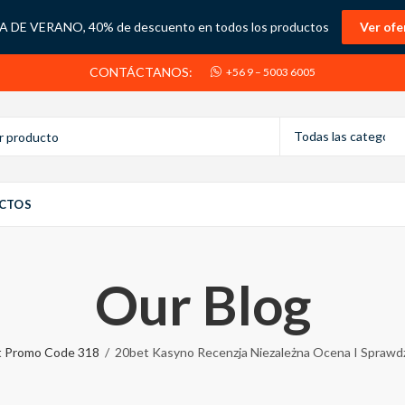
 DE VERANO, 40% de descuento en todos los productos
Ver ofe
CONTÁCTANOS:
+56 9 – 5003 6005
CTOS
Our Blog
t Promo Code 318
20bet Kasyno Recenzja Niezależna Ocena I Spraw