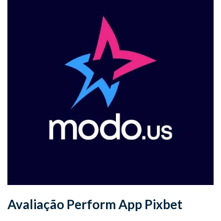
Avaliação Perform App Pixbet