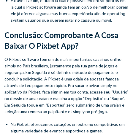
Através De fim, é fluido la cual é possível encontrar pontos em
la cual o Pixbet software ainda tem an op??o de melhorar, porém
ele já oferece alguma muy buena experiência afin de operating
system usuários que querem jogar no capsule ou móvil.
Conclusão: Comprobante A Cosa
Baixar O Pixbet App?
O Pixbet software tem um de mais importantes cassinos online
simply no País brasileiro, justamente pela tua gama de jogos e
segurança. Em Seguida é só definir o método de pagamento e
concluir a solicitação. A Pixbet é uma odaie de apostas famosa
através de teu pagamento rápido. Pra sacar e avivar simply no
aplicativo da Pixbet, faça sign in em tua conta, acesse seu “Usuário”
no dessin de uma uraian e escolha a opção “Depósito” ou “Saque”.
Em Seguida toque em “Esportes” zero submarino de uma uraian e
seleção uma remesa ao palpitante et simply no pré-jogo.
Na Pixbet, oferecemos cotações en extremo competitivas em
alguma variedade de eventos esportivos e games.