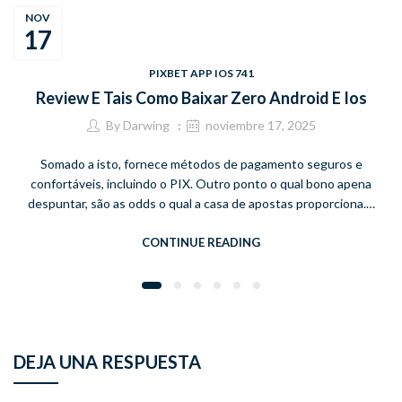
NOV
17
PIXBET APP IOS 741
Review E Tais Como Baixar Zero Android E Ios
By
Darwing
noviembre 17, 2025
Somado a isto, fornece métodos de pagamento seguros e
confortáveis, incluindo o PIX. Outro ponto o qual bono apena
despuntar, são as odds o qual a casa de apostas proporciona.…
CONTINUE READING
DEJA UNA RESPUESTA