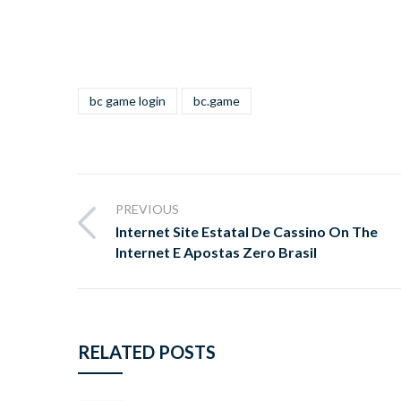
bc game login
bc.game
PREVIOUS
Internet Site Estatal De Cassino On The
Internet E Apostas Zero Brasil
RELATED POSTS