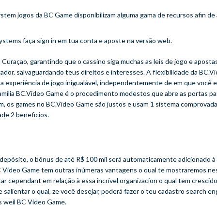
tem jogos da BC Game disponibilizam alguma gama de recursos afin de 
 systems faça sign in em tua conta e aposte na versão web.
uraçao, garantindo que o cassino siga muchas as leis de jogo e apostas
gador, salvaguardando teus direitos e interesses. A flexibilidade da BC.
ma experiência de jogo inigualável, independentemente de em que você e
 a família BC.Video Game é o procedimento modestos que abre as portas p
Sim, os games no BC.Video Game são justos e usam 1 sistema comprova
ade 2 beneficios.
o depósito, o bônus de até R$ 100 mil será automaticamente adicionado à
 BC Video Game tem outras inúmeras vantagens o qual te mostraremos ne
sitar cependant em relação à essa incrível organizacion o qual tem crescid
salientar o qual, ze você desejar, poderá fazer o teu cadastro search en
s weil BC Video Game.