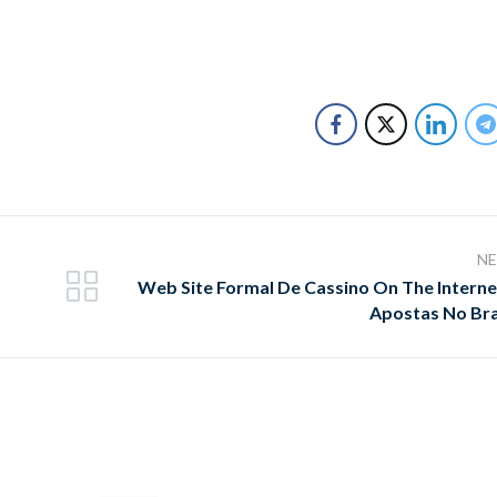
N
Web Site Formal De Cassino On The Interne
Apostas No Bra