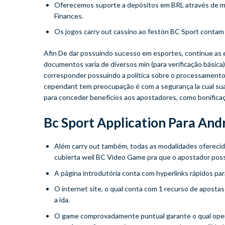
Oferecemos suporte a depósitos em BRL através de me
Finances.
Os jogos carry out cassino ao festón BC Sport contam 
Afin De dar possuindo sucesso em esportes, continue as et
documentos varia de diversos min (para verificação básica
corresponder possuindo a política sobre o processamento
cependant tem preocupação é com a segurança la cual sua 
para conceder benefícios aos apostadores, como bonifica
Bc Sport Application Para Andr
Além carry out também, todas as modalidades ofereci
cubierta weil BC Video Game pra que o apostador poss
A página introdutória conta com hyperlinks rápidos par
O internet site, o qual conta com 1 recurso de apostas
a ida.
O game comprovadamente puntual garante o qual opera