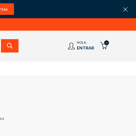
rtas
HOLA,
0
ENTRAR
cos