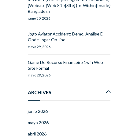
{Website|Web Site|Site} {In|Within|Inside}
Bangladesh
junio 30, 2026
Jogo Aviator Accident: Demo, Análise E
Onde Jogar On-line
mayo 29, 2026
Game De Recurso Financeiro 1win Web
Site Formal
mayo 29, 2026
ARCHIVES
junio 2026
mayo 2026
abril 2026