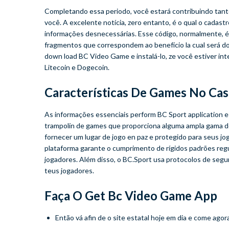
Completando essa periodo, você estará contribuindo tanto
você. A excelente notícia, zero entanto, é o qual o cadas
informações desnecessárias. Esse código, normalmente, é 
fragmentos que correspondem ao benefício la cual será do
down load BC Video Game e instalá-lo, ze você estiver int
Litecoin e Dogecoin.
Características De Games No Cas
As informações essenciais perform BC Sport application es
trampolín de games que proporciona alguma ampla gama d
fornecer um lugar de jogo en paz e protegido para seus jo
plataforma garante o cumprimento de rígidos padrões reg
jogadores. Além disso, o BC.Sport usa protocolos de segur
teus jogadores.
Faça O Get Bc Video Game App
Então vá afin de o site estatal hoje em dia e come agor