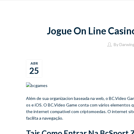
Jogue On Line Casino
By
Darwin
ABR
25
Além de sua organizacion baseada na web, o BC.Video Ga
os e iOS. O BC.Video Game conta com vários elementos qu
the internet compatível com criptomoedas. O internet sit
facilita a navegação.
Tais Como Entrar Na BcSport Z