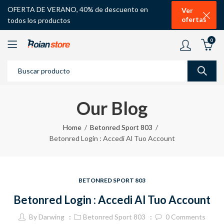
OFERTA DE VERANO, 40% de descuento en
Ver
ofertas
todos los productos
0
Our Blog
Home
Betonred Sport 803
Betonred Login : Accedi Al Tuo Account
BETONRED SPORT 803
Betonred Login : Accedi Al Tuo Account
By
Darwing
Betonred Sport 803
0
Comments