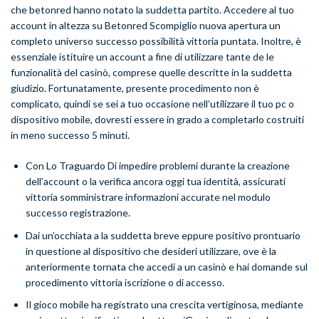
che
betonred
hanno notato la suddetta partito. Accedere al tuo
account in altezza su Betonred Scompiglio nuova apertura un
completo universo successo possibilità vittoria puntata. Inoltre, è
essenziale istituire un account a fine di utilizzare tante de le
funzionalità del casinò, comprese quelle descritte in la suddetta
giudizio. Fortunatamente, presente procedimento non è
complicato, quindi se sei a tuo occasione nell’utilizzare il tuo pc o
dispositivo mobile, dovresti essere in grado a completarlo costruiti
in meno successo 5 minuti.
Con Lo Traguardo Di impedire problemi durante la creazione
dell’account o la verifica ancora oggi tua identità, assicurati
vittoria somministrare informazioni accurate nel modulo
successo registrazione.
Dai un’occhiata a la suddetta breve eppure positivo prontuario
in questione al dispositivo che desideri utilizzare, ove è la
anteriormente tornata che accedi a un casinò e hai domande sul
procedimento vittoria iscrizione o di accesso.
Il gioco mobile ha registrato una crescita vertiginosa, mediante