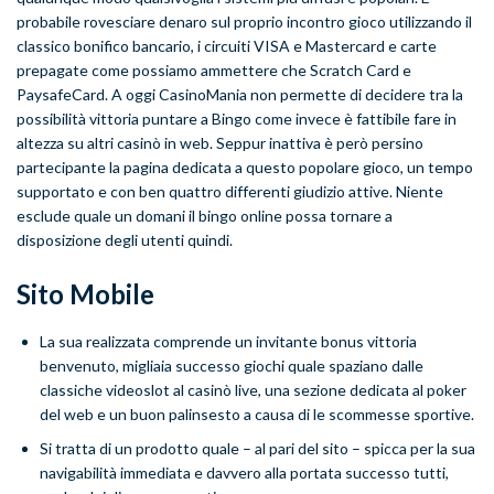
probabile rovesciare denaro sul proprio incontro gioco utilizzando il
classico bonifico bancario, i circuiti VISA e Mastercard e carte
prepagate come possiamo ammettere che Scratch Card e
PaysafeCard. A oggi CasinoMania non permette di decidere tra la
possibilità vittoria puntare a Bingo come invece è fattibile fare in
altezza su altri casinò in web. Seppur inattiva è però persino
partecipante la pagina dedicata a questo popolare gioco, un tempo
supportato e con ben quattro differenti giudizio attive. Niente
esclude quale un domani il bingo online possa tornare a
disposizione degli utenti quindi.
Sito Mobile
La sua realizzata comprende un invitante bonus vittoria
benvenuto, migliaia successo giochi quale spaziano dalle
classiche videoslot al casinò live, una sezione dedicata al poker
del web e un buon palinsesto a causa di le scommesse sportive.
Si tratta di un prodotto quale – al pari del sito – spicca per la sua
navigabilità immediata e davvero alla portata successo tutti,