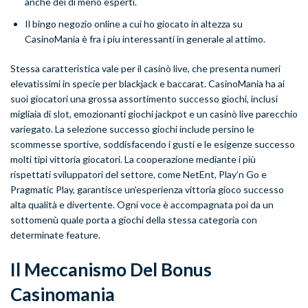
anche dei di meno esperti.
Il bingo negozio online a cui ho giocato in altezza su
CasinoMania è fra i piu interessanti in generale al attimo.
Stessa caratteristica vale per il casinò live, che presenta numeri
elevatissimi in specie per blackjack e baccarat. CasinoMania ha ai
suoi giocatori una grossa assortimento successo giochi, inclusi
migliaia di slot, emozionanti giochi jackpot e un casinò live parecchio
variegato. La selezione successo giochi include persino le
scommesse sportive, soddisfacendo i gusti e le esigenze successo
molti tipi vittoria giocatori. La cooperazione mediante i più
rispettati sviluppatori del settore, come NetEnt, Play’n Go e
Pragmatic Play, garantisce un’esperienza vittoria gioco successo
alta qualità e divertente. Ogni voce è accompagnata poi da un
sottomenù quale porta a giochi della stessa categoria con
determinate feature.
Il Meccanismo Del Bonus
Casinomania