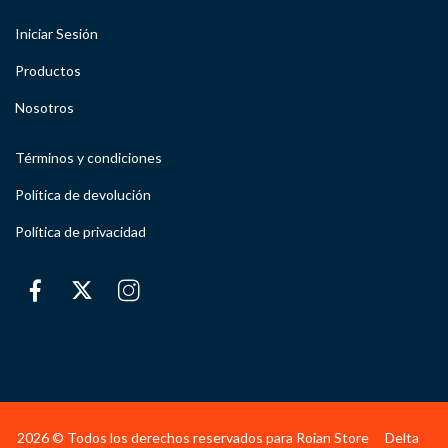
Iniciar Sesión
Productos
Nosotros
Términos y condiciones
Política de devolución
Política de privacidad
2026 © Todos los derechos reservados para Roian Store
Delta