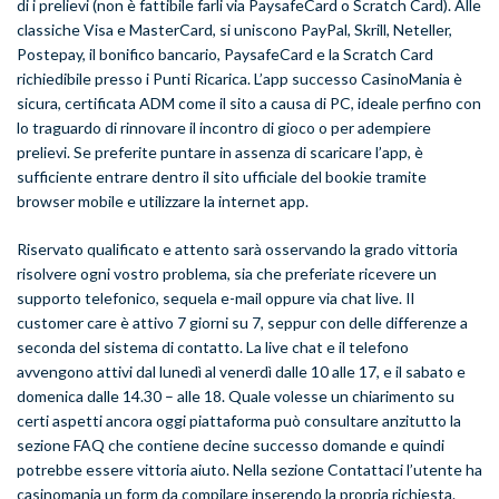
di i prelievi (non è fattibile farli via PaysafeCard o Scratch Card). Alle
classiche Visa e MasterCard, si uniscono PayPal, Skrill, Neteller,
Postepay, il bonifico bancario, PaysafeCard e la Scratch Card
richiedibile presso i Punti Ricarica. L’app successo CasinoMania è
sicura, certificata ADM come il sito a causa di PC, ideale perfino con
lo traguardo di rinnovare il incontro di gioco o per adempiere
prelievi. Se preferite puntare in assenza di scaricare l’app, è
sufficiente entrare dentro il sito ufficiale del bookie tramite
browser mobile e utilizzare la internet app.
Riservato qualificato e attento sarà osservando la grado vittoria
risolvere ogni vostro problema, sia che preferiate ricevere un
supporto telefonico, sequela e-mail oppure via chat live. Il
customer care è attivo 7 giorni su 7, seppur con delle differenze a
seconda del sistema di contatto. La live chat e il telefono
avvengono attivi dal lunedì al venerdì dalle 10 alle 17, e il sabato e
domenica dalle 14.30 – alle 18. Quale volesse un chiarimento su
certi aspetti ancora oggi piattaforma può consultare anzitutto la
sezione FAQ che contiene decine successo domande e quindi
potrebbe essere vittoria aiuto. Nella sezione Contattaci l’utente ha
casinomania
un form da compilare inserendo la propria richiesta.