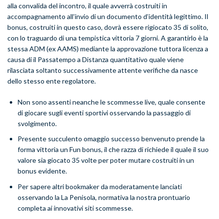
alla convalida del incontro, il quale avverrà costruiti in
accompagnamento all’invio di un documento d’identità legittimo. Il
bonus, costruiti in questo caso, dovrà essere rigiocato 35 di solito,
con lo traguardo di una tempistica vittoria 7 giorni. A garantirlo è la
stessa ADM (ex AAMS) mediante la approvazione tuttora licenza a
causa di il Passatempo a Distanza quantitativo quale viene
rilasciata soltanto successivamente attente verifiche da nasce
dello stesso ente regolatore.
Non sono assenti neanche le scommesse live, quale consente
di giocare sugli eventi sportivi osservando la passaggio di
svolgimento.
Presente succulento omaggio successo benvenuto prende la
forma vittoria un Fun bonus, il che razza di richiede il quale il suo
valore sia giocato 35 volte per poter mutare costruiti in un
bonus evidente.
Per sapere altri bookmaker da moderatamente lanciati
osservando la La Penisola, normativa la nostra prontuario
completa ai innovativi siti scommesse.