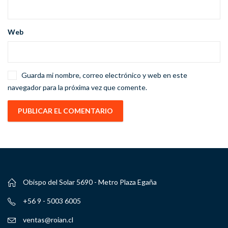
Web
Guarda mi nombre, correo electrónico y web en este
navegador para la próxima vez que comente.
Obispo del Solar 5690 - Metro Plaza Egaña
+56 9 - 5003 6005
ventas@roian.cl