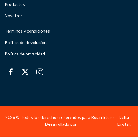
Productos
Nosotros
Términos y condiciones
Política de devolución
Política de privacidad
2026 © Todos los derechos reservados para Roian Store
Delta
- Desarrollado por
Digital.