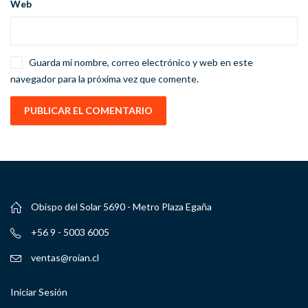
Web
Guarda mi nombre, correo electrónico y web en este
navegador para la próxima vez que comente.
Obispo del Solar 5690 - Metro Plaza Egaña
+56 9 - 5003 6005
ventas@roian.cl
Iniciar Sesión