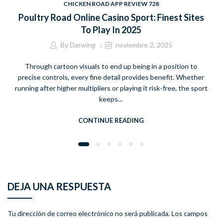
CHICKEN ROAD APP REVIEW 728
Poultry Road Online Casino Sport: Finest Sites
To Play In 2025
By
Darwing
noviembre 2, 2025
Through cartoon visuals to end up being in a position to
precise controls, every fine detail provides benefit. Whether
running after higher multipliers or playing it risk-free, the sport
keeps…
CONTINUE READING
DEJA UNA RESPUESTA
Tu dirección de correo electrónico no será publicada.
Los campos