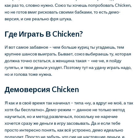
как раз то, словно нужно. Союз ты хочешь попробовать Chicken,
но не готов вмиг рисковать своими бабками, то есть демо-
версия, и сие реально фря штука.
Где Играть В Chicken?
И вот самое забавное – чем больше куриц ты угадаешь, тем
крупнее шансов выиграть. Бывает, союз выбираешь ту, которая
должна точно остаться, а женщина такая – «не-не, я пойду
гулять», и твои деньги уходят. Поэтому тут на удачу играть надо,
но и голова тоже нужна.
Демоверсия Chicken
Я как и в своё время так начинал – типа «ну, а вдруг не моё, а так
хотя бы бесплатно». Демо-режим — данное не только метод
научиться, но и метод развлечься, поскольку не наречие
хочется сразу же деньги в игру засовывать. Да и если тебе
просто интересно понять, как всё устроено, демо идеально
подходит. Просто не забудь, что сие не настоящие деньги, и,