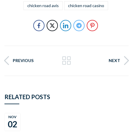
chicken road avis
chicken road casino
PREVIOUS
NEXT
RELATED POSTS
NOV
02