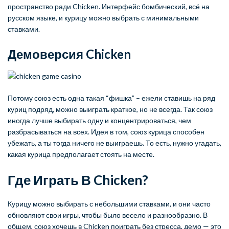
пространство ради Chicken. Интерфейс бомбический, всё на
русском языке, и курицу можно выбрать с минимальными
ставками.
Демоверсия Chicken
Потому союз есть одна такая “фишка” – ежели ставишь на ряд
куриц подряд, можно выиграть краткое, но не всегда. Так союз
иногда лучше выбирать одну и концентрироваться, чем
разбрасываться на всех. Идея в том, союз курица способен
убежать, а ты тогда ничего не выиграешь. То есть, нужно угадать,
какая курица предполагает стоять на месте.
Где Играть В Chicken?
Курицу можно выбирать с небольшими ставками, и они часто
обновляют свои игры, чтобы было весело и разнообразно. В
общем, союз хочешь в Chicken поиграть без стресса, демо — это